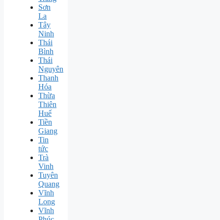
Sơn
La
Tây
Ninh
Thái
Bình
Thái
Nguyên
Thanh
Hóa
Thừa
Thiên
Huế
Tiền
Giang
Tin
tức
Trà
Vinh
Tuyên
Quang
Vĩnh
Long
Vĩnh
Phúc