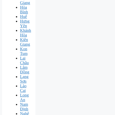
Giang
Hòa
Bình
Huế
Hưng
Yên
Khánh
Hòa
Kiên
Giang
Kon
Tum
Lai
Châu
Lâm
Đồng
Lạng
Sơn
Lào
Cai
Long
An
Nam
Định
Nghệ