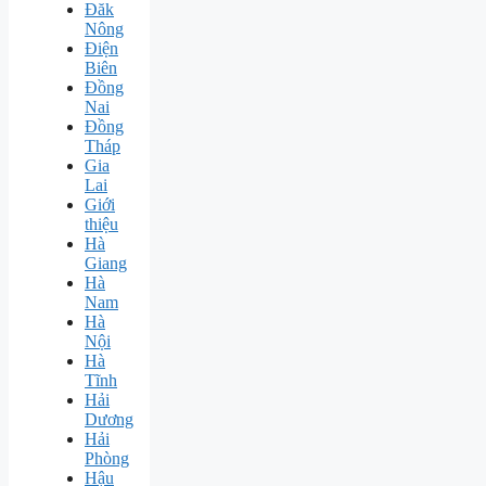
Đăk
Nông
Điện
Biên
Đồng
Nai
Đồng
Tháp
Gia
Lai
Giới
thiệu
Hà
Giang
Hà
Nam
Hà
Nội
Hà
Tĩnh
Hải
Dương
Hải
Phòng
Hậu