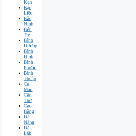
Kạn
Bạc
Liêu
Bắc
Ninh
Bến
Tre
Bình
Dương
Bình
Định
Bình
Phước
Bình
Thuận
Cà
Mau
Cần
Thơ
Cao
Bằng
Đà
Nẵng
Đăk
Lăk