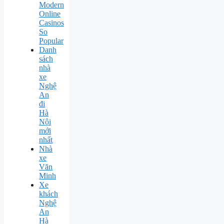
Modern
Online
Casinos
So
Popular
Danh
sách
nhà
xe
Nghệ
An
đi
Hà
Nội
mới
nhất
Nhà
xe
Văn
Minh
Xe
khách
Nghệ
An
Hà