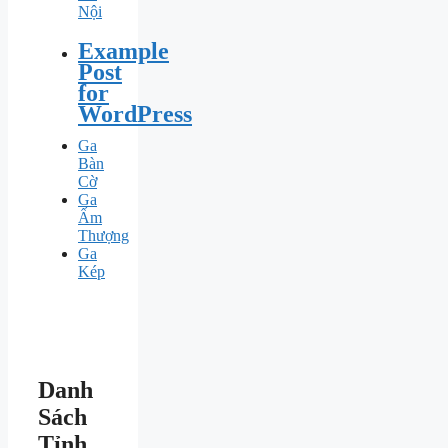
Nội
Example
Post
for
WordPress
Ga
Bàn
Cờ
Ga
Ấm
Thượng
Ga
Kép
Danh
Sách
Tỉnh