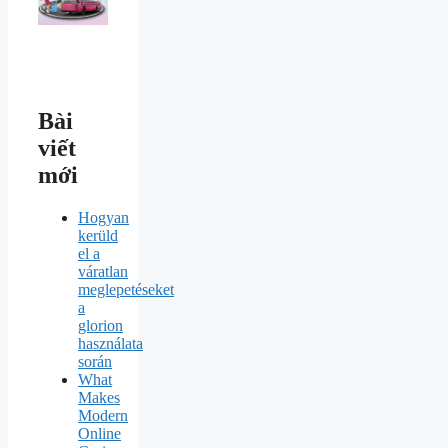
Bài
viết
mới
Hogyan
kerüld
el a
váratlan
meglepetéseket
a
glorion
használata
során
What
Makes
Modern
Online