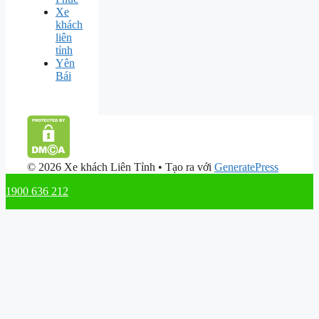
Xe
khách
liên
tỉnh
Yên
Bái
© 2026 Xe khách Liên Tỉnh
• Tạo ra với
GeneratePress
1900 636 212