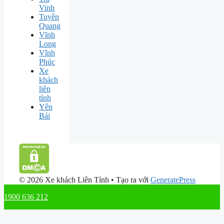
Vinh
Tuyên
Quang
Vĩnh
Long
Vĩnh
Phúc
Xe
khách
liên
tỉnh
Yên
Bái
© 2026 Xe khách Liên Tỉnh
• Tạo ra với
GeneratePress
1900 636 212