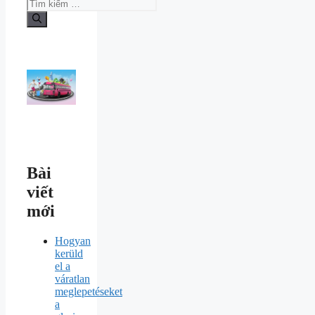
Bài
viết
mới
Hogyan
kerüld
el a
váratlan
meglepetéseket
a