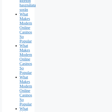
glorion
használata
során
What
Makes
Modern
Online
Casinos
So
Popular
What
Makes
Modern
Online
Casinos
So
Popular
What
Makes
Modern
Online
Casinos
So
Popular
What