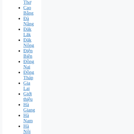
Thơ
Cao
Bằng
Đà
Nẵng
Đăk
Lăk
Đăk
Nông
Điện
Biên
Đồng
Nai
Đồng
Tháp
Gia
Lai
Giới
thiệu
Hà
Giang
Hà
Nam
Hà
Nội