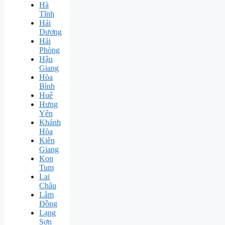
Hà
Tĩnh
Hải
Dương
Hải
Phòng
Hậu
Giang
Hòa
Bình
Huế
Hưng
Yên
Khánh
Hòa
Kiên
Giang
Kon
Tum
Lai
Châu
Lâm
Đồng
Lạng
Sơn