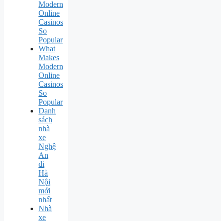
Modern
Online
Casinos
So
Popular
What
Makes
Modern
Online
Casinos
So
Popular
Danh
sách
nhà
xe
Nghệ
An
đi
Hà
Nội
mới
nhất
Nhà
xe