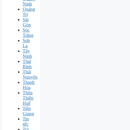
Ninh
Quảng
Trị
Sài
Gòn
Sóc
Trăng
Sơn
La
Tây
Ninh
Thái
Bình
Thái
Nguyên
Thanh
Hóa
Thừa
Thiên
Huế
Tiền
Giang
Tin
tức
Trà