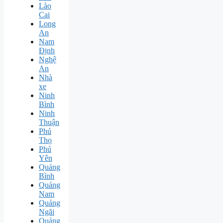
Lào
Cai
Long
An
Nam
Định
Nghệ
An
Nhà
xe
Ninh
Bình
Ninh
Thuận
Phú
Thọ
Phú
Yên
Quảng
Bình
Quảng
Nam
Quảng
Ngãi
Quảng