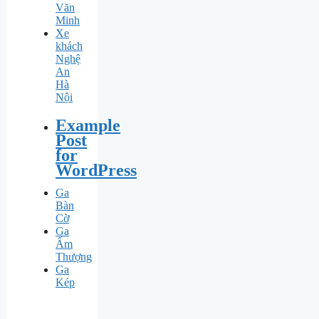
Văn
Minh
Xe
khách
Nghệ
An
Hà
Nội
Example
Post
for
WordPress
Ga
Bàn
Cờ
Ga
Ấm
Thượng
Ga
Kép