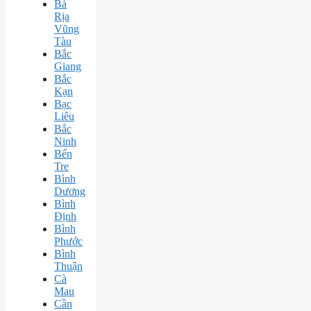
Bà
Rịa
Vũng
Tàu
Bắc
Giang
Bắc
Kạn
Bạc
Liêu
Bắc
Ninh
Bến
Tre
Bình
Dương
Bình
Định
Bình
Phước
Bình
Thuận
Cà
Mau
Cần