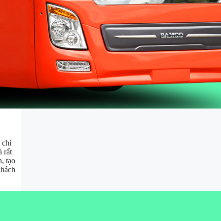
 chí
 rất
, tạo
khách