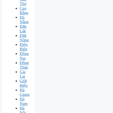
Thơ
Cao
Bằng
Đà
Nẵng
Đăk
Lăk
Đăk
Nông
Điện
Biên
Đồng
Nai
Đồng
Tháp
Gia
Lai
Giới
thiệu
Hà
Giang
Hà
Nam
Hà
Nội