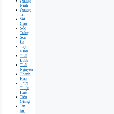
Quảng
Ninh
Quảng
Trị
Sài
Gòn
Sóc
Trăng
Sơn
La
Tây
Ninh
Thái
Bình
Thái
Nguyên
Thanh
Hóa
Thừa
Thiên
Huế
Tiền
Giang
Tin
tức