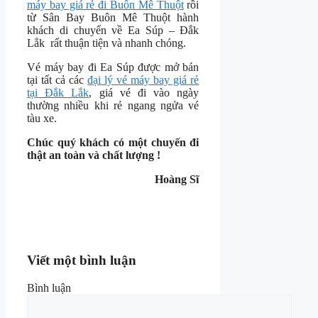
máy bay giá rẻ đi Buôn Mê Thuột
rồi
từ Sân Bay Buôn Mê Thuột hành
khách di chuyển về Ea Súp – Đắk
Lắk rất thuận tiện và nhanh chóng.
Vé máy bay đi Ea Súp được mở bán
tại tất cả các
đại lý vé máy bay giá rẻ
tại Đắk Lắk
, giá vé đi vào ngày
thường nhiều khi rẻ ngang ngửa vé
tàu xe.
Chúc quý khách có một chuyến đi
thật an toàn và chất lượng !
Hoàng Sĩ
Viết một bình luận
Bình luận