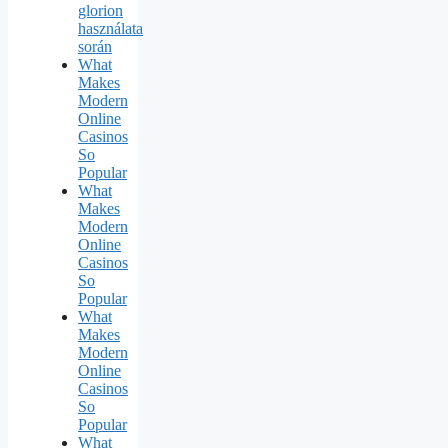
glorion
használata
során
What
Makes
Modern
Online
Casinos
So
Popular
What
Makes
Modern
Online
Casinos
So
Popular
What
Makes
Modern
Online
Casinos
So
Popular
What