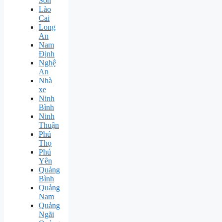
Sơn
Lào
Cai
Long
An
Nam
Định
Nghệ
An
Nhà
xe
Ninh
Bình
Ninh
Thuận
Phú
Thọ
Phú
Yên
Quảng
Bình
Quảng
Nam
Quảng
Ngãi