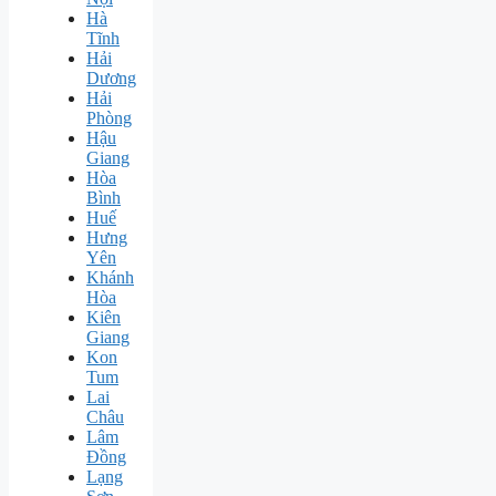
Hà
Tĩnh
Hải
Dương
Hải
Phòng
Hậu
Giang
Hòa
Bình
Huế
Hưng
Yên
Khánh
Hòa
Kiên
Giang
Kon
Tum
Lai
Châu
Lâm
Đồng
Lạng