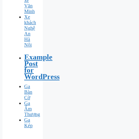
xe
Văn
Minh
Xe
khách
Nghệ
An
Hà
Nội
Example
Post
for
WordPress
Ga
Bàn
Cờ
Ga
Ấm
Thượng
Ga
Kép