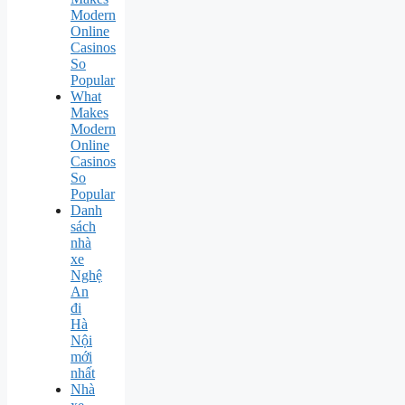
Modern
Online
Casinos
So
Popular
What
Makes
Modern
Online
Casinos
So
Popular
Danh
sách
nhà
xe
Nghệ
An
đi
Hà
Nội
mới
nhất
Nhà