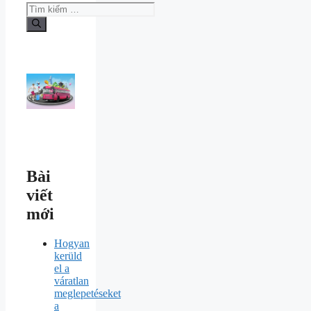
Bài
viết
mới
Hogyan
kerüld
el a
váratlan
meglepetéseket
a