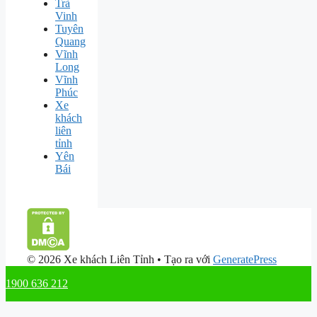
Trà
Vinh
Tuyên
Quang
Vĩnh
Long
Vĩnh
Phúc
Xe
khách
liên
tỉnh
Yên
Bái
© 2026 Xe khách Liên Tỉnh
• Tạo ra với
GeneratePress
1900 636 212