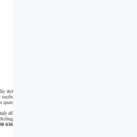
ầy thơ
y tuyến
am quan
biệt để
– Krông
00 636