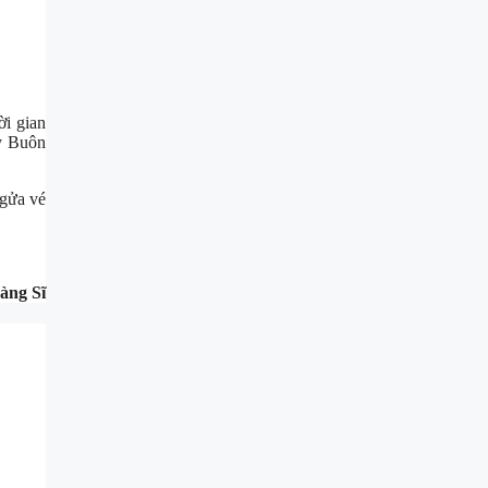
i gian
y Buôn
ngửa vé
àng Sĩ