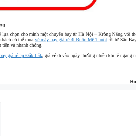
ăng
 lựa chọn cho mình một chuyến bay từ Hà Nội – Krông Năng với thờ
h khách có thể mua
vé máy bay giá rẻ đi Buôn Mê Thuột
rồi từ Sân Ba
 tiện và nhanh chóng.
bay giá rẻ tại Đắk Lắk
, giá vé đi vào ngày thường nhiều khi rẻ ngang 
Ho