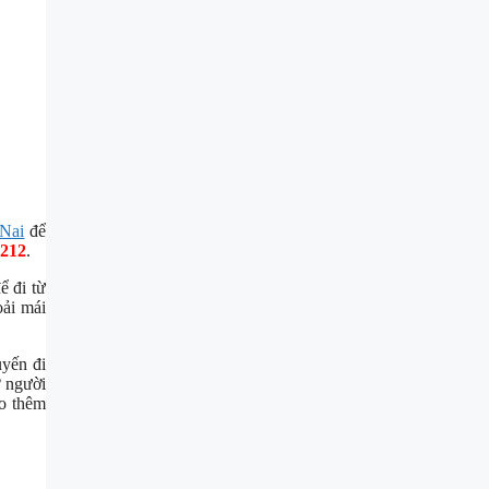
 Nai
để
 212
.
ể đi từ
oải mái
uyến đi
 người
o thêm