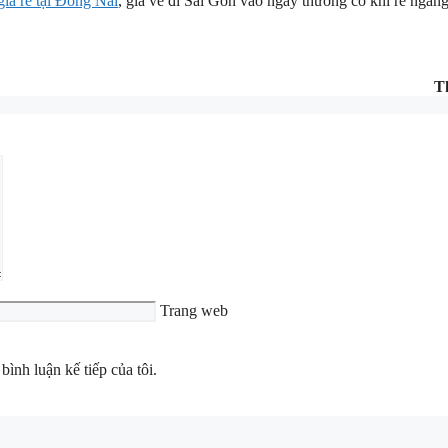
giá rẻ tại Đồng Nai
, giá vé đi Sài Gòn vào ngày thường có khi rẻ ngan
T
Trang web
bình luận kế tiếp của tôi.