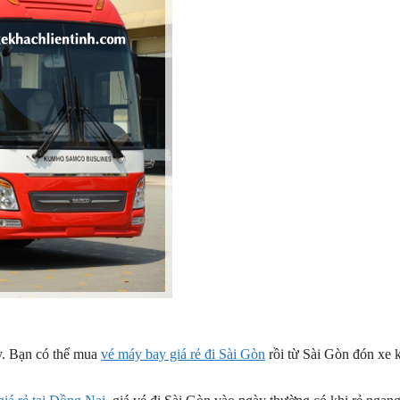
ay. Bạn có thể mua
vé máy bay giá rẻ đi Sài Gòn
rồi từ Sài Gòn đón xe 