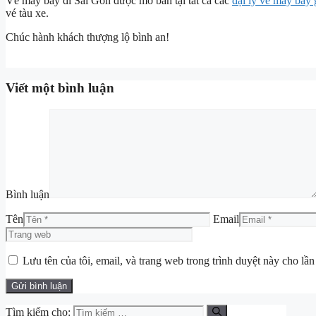
Vé máy bay đi Sài Gòn được mở bán tại tất cả các
đại lý vé máy bay 
vé tàu xe.
Chúc hành khách thượng lộ bình an!
Viết một bình luận
Bình luận
Tên
Email
Lưu tên của tôi, email, và trang web trong trình duyệt này cho lần 
Tìm kiếm cho: