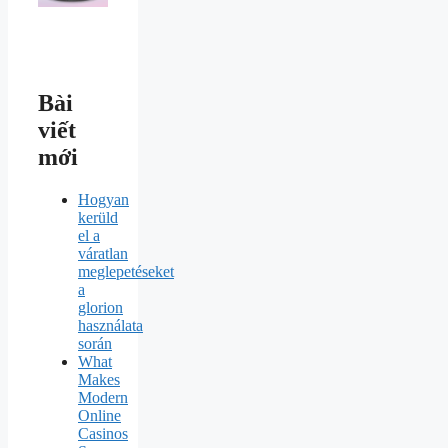
Bài
viết
mới
Hogyan
kerüld
el a
váratlan
meglepetéseket
a
glorion
használata
során
What
Makes
Modern
Online
Casinos