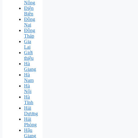
Nông
Điện
Biên
Đồng
Nai
Đồng
Tháp
Gia
Lai
Giới
thiệu
Hà
Giang
Hà
Nam
Hà
Nội
Hà
Tĩnh
Hải
Dương
Hải
Phòng
Hậu
Giang