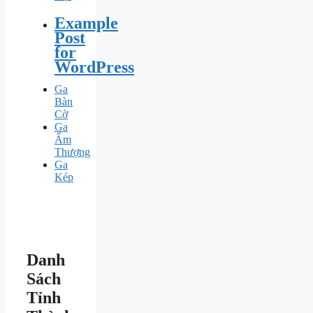
Example
Post
for
WordPress
Ga
Bàn
Cờ
Ga
Ấm
Thượng
Ga
Kép
Danh
Sách
Tỉnh