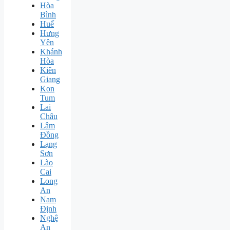
Hòa
Bình
Huế
Hưng
Yên
Khánh
Hòa
Kiên
Giang
Kon
Tum
Lai
Châu
Lâm
Đồng
Lạng
Sơn
Lào
Cai
Long
An
Nam
Định
Nghệ
An