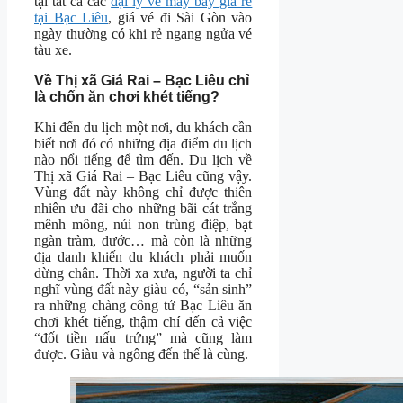
tại tất cả các
đại lý vé máy bay giá rẻ
tại Bạc Liêu
, giá vé đi Sài Gòn vào
ngày thường có khi rẻ ngang ngửa vé
tàu xe.
Về Thị xã Giá Rai – Bạc Liêu chỉ
là chốn ăn chơi khét tiếng?
Khi đến du lịch một nơi, du khách cần
biết nơi đó có những địa điểm du lịch
nào nổi tiếng để tìm đến. Du lịch về
Thị xã Giá Rai – Bạc Liêu cũng vậy.
Vùng đất này không chỉ được thiên
nhiên ưu đãi cho những bãi cát trắng
mênh mông, núi non trùng điệp, bạt
ngàn tràm, đước… mà còn là những
địa danh khiến du khách phải muốn
dừng chân. Thời xa xưa, người ta chỉ
nghĩ vùng đất này giàu có, “sản sinh”
ra những chàng công tử Bạc Liêu ăn
chơi khét tiếng, thậm chí đến cả việc
“đốt tiền nấu trứng” mà cũng làm
được. Giàu và ngông đến thế là cùng.