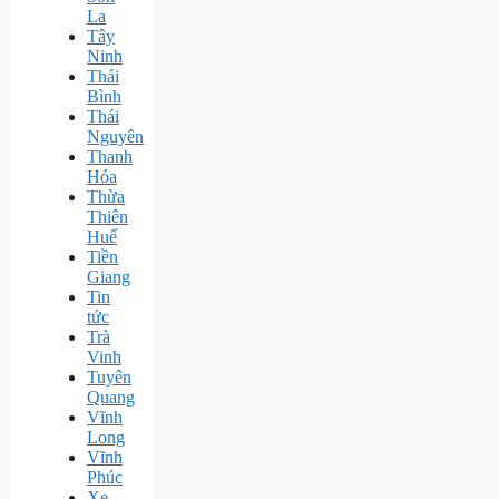
La
Tây
Ninh
Thái
Bình
Thái
Nguyên
Thanh
Hóa
Thừa
Thiên
Huế
Tiền
Giang
Tin
tức
Trà
Vinh
Tuyên
Quang
Vĩnh
Long
Vĩnh
Phúc
Xe