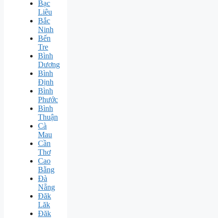
Bạc
Liêu
Bắc
Ninh
Bến
Tre
Bình
Dương
Bình
Định
Bình
Phước
Bình
Thuận
Cà
Mau
Cần
Thơ
Cao
Bằng
Đà
Nẵng
Đăk
Lăk
Đăk