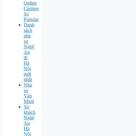
Online
Casinos
So
Popular
Danh
sách
nhà
xe
Nghệ
An
đi
Hà
Nội
mới
nhất
Nhà
xe
Văn
Minh
Xe
khách
Nghệ
An
Hà
Nội