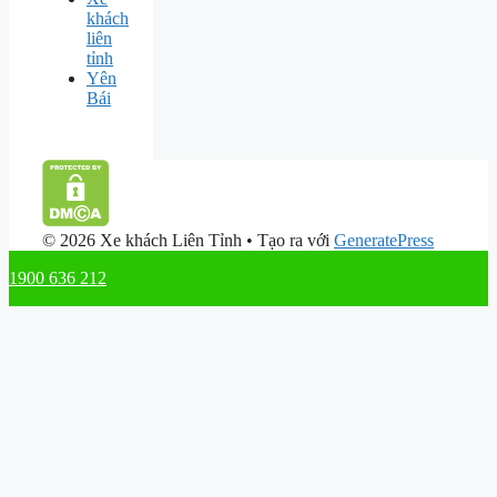
khách
liên
tỉnh
Yên
Bái
© 2026 Xe khách Liên Tỉnh
• Tạo ra với
GeneratePress
1900 636 212