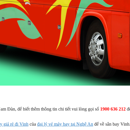
am Đàn, để biết thêm thông tin chi tiết vui lòng gọi số
1900 636 212
đ
y giá rẻ đi Vinh
của
đại lý vé máy bay tại Nghệ An
để về sân bay Vinh