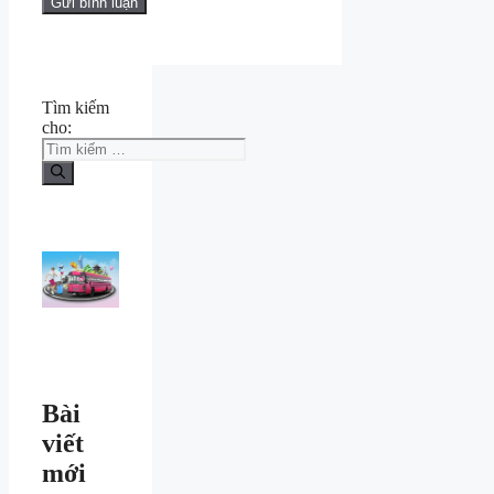
Tìm kiếm
cho:
Bài
viết
mới