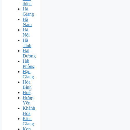
thiệu
Hà
Giang
Hà
Nam
Hà
Nội
Hà
Tĩnh
Hải
Dương
Hải
Phòng
Hậu
Giang
Hòa
Bình
Huế
Hưng
Yên
Khánh
Hòa
Kiên
Giang
Kon