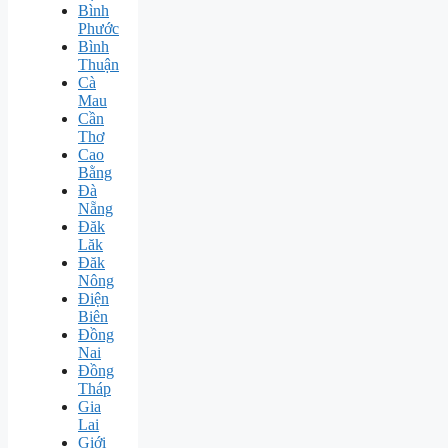
Bình
Phước
Bình
Thuận
Cà
Mau
Cần
Thơ
Cao
Bằng
Đà
Nẵng
Đăk
Lăk
Đăk
Nông
Điện
Biên
Đồng
Nai
Đồng
Tháp
Gia
Lai
Giới