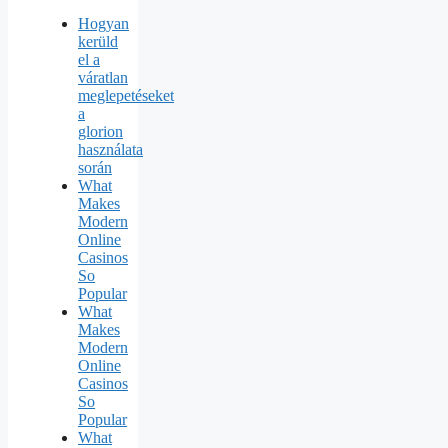
Hogyan
kerüld
el a
váratlan
meglepetéseket
a
glorion
használata
során
What
Makes
Modern
Online
Casinos
So
Popular
What
Makes
Modern
Online
Casinos
So
Popular
What