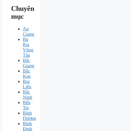
Chuyên
mục
An
Giang
Bà
Rịa
Vũng
Tàu
Bắc
Giang
Bắc
Kạn
Bạc
Liêu
Bắc
Ninh
Bến
Tre
Bình
Dương
Bình
Định