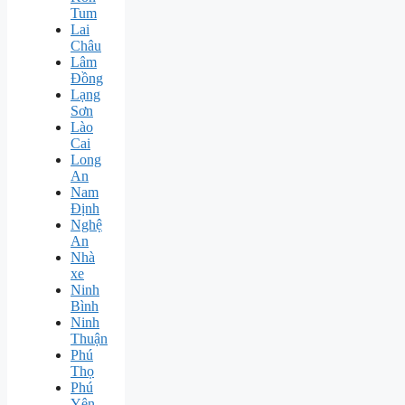
Tum
Lai
Châu
Lâm
Đồng
Lạng
Sơn
Lào
Cai
Long
An
Nam
Định
Nghệ
An
Nhà
xe
Ninh
Bình
Ninh
Thuận
Phú
Thọ
Phú
Yên