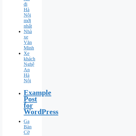
đi
Hà
Nội
mới
nhất
Nhà
xe
Văn
Minh
Xe
khách
Nghệ
An
Hà
Nội
Example
Post
for
WordPress
Ga
Bàn
Cờ