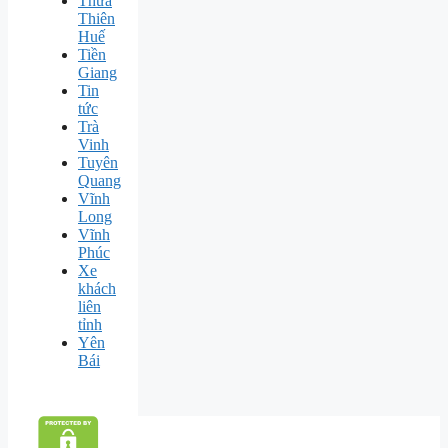
Thừa
Thiên
Huế
Tiền
Giang
Tin
tức
Trà
Vinh
Tuyên
Quang
Vĩnh
Long
Vĩnh
Phúc
Xe
khách
liên
tỉnh
Yên
Bái