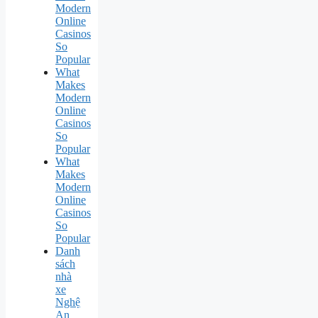
Modern
Online
Casinos
So
Popular
What
Makes
Modern
Online
Casinos
So
Popular
What
Makes
Modern
Online
Casinos
So
Popular
Danh
sách
nhà
xe
Nghệ
An