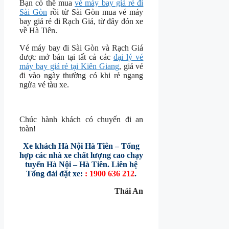
Bạn có thể mua
vé máy bay giá rẻ đi
Sài Gòn
rồi từ Sài Gòn mua vé máy
bay giá rẻ đi Rạch Giá, từ đây đón xe
về Hà Tiên.
Vé máy bay đi Sài Gòn và Rạch Giá
được mở bán tại tất cả các
đại lý vé
máy bay giá rẻ tại Kiên Giang
, giá vé
đi vào ngày thường có khi rẻ ngang
ngửa vé tàu xe.
Chúc hành khách có chuyến đi an
toàn!
Xe khách Hà Nội Hà Tiên – Tổng
hợp các nhà xe chất lượng cao chạy
tuyến Hà Nội – Hà Tiên. Liên hệ
Tổng đài đặt xe:
: 1900 636 212
.
Thái An