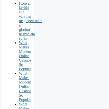
Hogyan
kerüld
el a
váratlan
meglepetéseket
a
glorion
használata
során
What
Makes
Modern
Online
Casinos
So
Popular
What
Makes
Modern
Online
Casinos
So
Popular
What
Makes