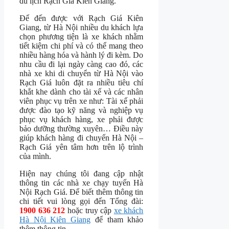
du lịch Rạch Giá Kiên Giang.
Để đến được với Rạch Giá Kiên
Giang, từ Hà Nội nhiều du khách lựa
chọn phương tiện là xe khách nhằm
tiết kiệm chi phí và có thể mang theo
nhiều hàng hóa và hành lý đi kèm. Do
nhu cầu đi lại ngày càng cao đó, các
nhà xe khi di chuyển từ Hà Nội vào
Rạch Giá luôn đặt ra nhiều tiêu chí
khắt khe dành cho tài xế và các nhân
viên phục vụ trên xe như: Tài xế phải
được đào tạo kỹ năng và nghiệp vụ
phục vụ khách hàng, xe phải được
bảo dưỡng thường xuyên… Điều này
giúp khách hàng đi chuyến Hà Nội –
Rạch Giá yên tâm hơn trên lộ trình
của mình.
Hiện nay chúng tôi đang cập nhật
thông tin các nhà xe chạy tuyến Hà
Nội Rạch Giá. Để biết thêm thông tin
chi tiết vui lòng gọi đến Tổng đài:
1900 636 212
hoặc truy cập
xe khách
Hà Nội Kiên Giang
để tham khảo
thêm thông tin.