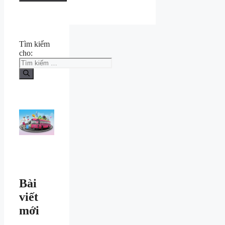
Tìm kiếm
cho:
Bài
viết
mới