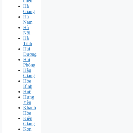
thiệu
Hà
Giang
Hà
Nam
Hà
Nội
Hà
Tĩnh
Hải
Dương
Hải
Phòng
Hậu
Giang
Hòa
Bình
Huế
Hưng
Yên
Khánh
Hòa
Kiên
Giang
Kon