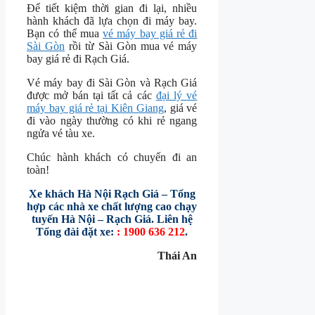
Để tiết kiệm thời gian đi lại, nhiều
hành khách đã lựa chọn đi máy bay.
Bạn có thể mua
vé máy bay giá rẻ đi
Sài Gòn
rồi từ Sài Gòn mua vé máy
bay giá rẻ đi Rạch Giá.
Vé máy bay đi Sài Gòn và Rạch Giá
được mở bán tại tất cả các
đại lý vé
máy bay giá rẻ tại Kiên Giang
, giá vé
đi vào ngày thường có khi rẻ ngang
ngửa vé tàu xe.
Chúc hành khách có chuyến đi an
toàn!
Xe khách Hà Nội Rạch Giá – Tổng
hợp các nhà xe chất lượng cao chạy
tuyến Hà Nội – Rạch Giá. Liên hệ
Tổng đài đặt xe:
: 1900 636 212
.
Thái An