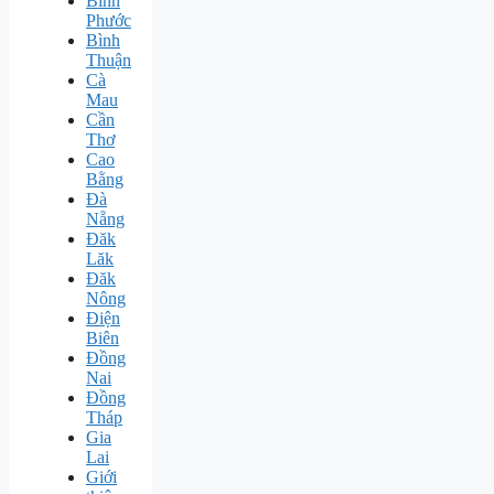
Bình
Phước
Bình
Thuận
Cà
Mau
Cần
Thơ
Cao
Bằng
Đà
Nẵng
Đăk
Lăk
Đăk
Nông
Điện
Biên
Đồng
Nai
Đồng
Tháp
Gia
Lai
Giới