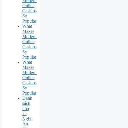
Modern
Online
Casinos
So
Popular
What
Makes
Modern
Online
Casinos
So
Popular
What
Makes
Modern
Online
Casinos
So
Popular
Danh
sách
nhà
xe
Nghệ
An