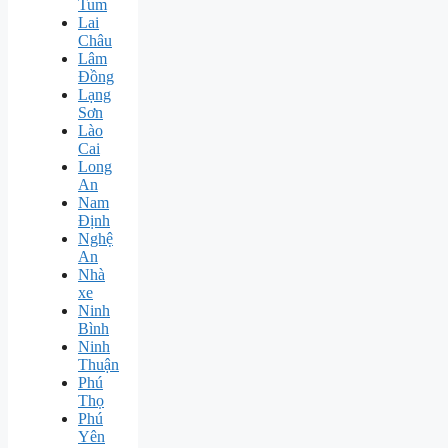
Tum
Lai
Châu
Lâm
Đồng
Lạng
Sơn
Lào
Cai
Long
An
Nam
Định
Nghệ
An
Nhà
xe
Ninh
Bình
Ninh
Thuận
Phú
Thọ
Phú
Yên