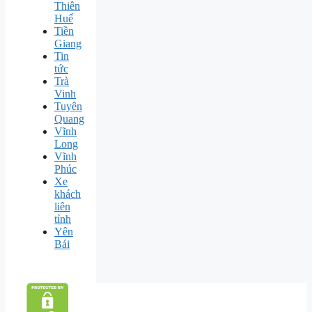
Thiên
Huế
Tiền
Giang
Tin
tức
Trà
Vinh
Tuyên
Quang
Vĩnh
Long
Vĩnh
Phúc
Xe
khách
liên
tỉnh
Yên
Bái