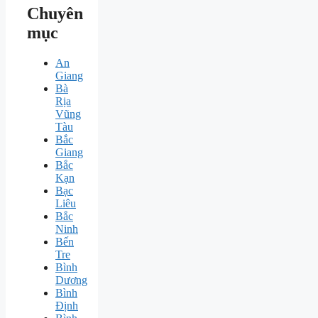
Chuyên
mục
An
Giang
Bà
Rịa
Vũng
Tàu
Bắc
Giang
Bắc
Kạn
Bạc
Liêu
Bắc
Ninh
Bến
Tre
Bình
Dương
Bình
Định