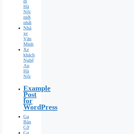
đi
Hà
Nội
mới
nhất
Nhà
xe
Văn
Minh
Xe
khách
Nghệ
An
Hà
Nội
Example
Post
for
WordPress
Ga
Bàn
Cờ
Ga