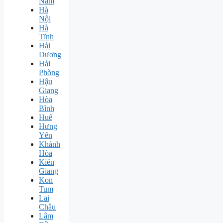
Nam
Hà
Nội
Hà
Tĩnh
Hải
Dương
Hải
Phòng
Hậu
Giang
Hòa
Bình
Huế
Hưng
Yên
Khánh
Hòa
Kiên
Giang
Kon
Tum
Lai
Châu
Lâm