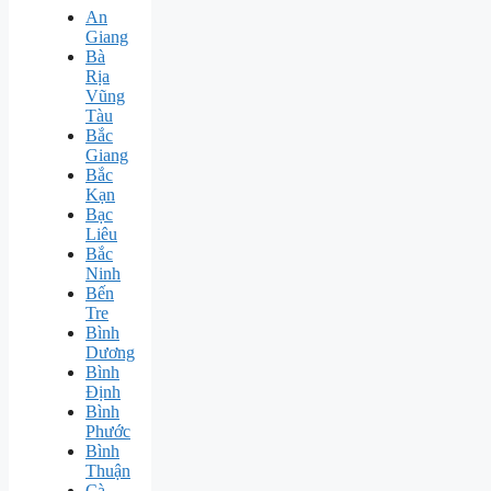
An
Giang
Bà
Rịa
Vũng
Tàu
Bắc
Giang
Bắc
Kạn
Bạc
Liêu
Bắc
Ninh
Bến
Tre
Bình
Dương
Bình
Định
Bình
Phước
Bình
Thuận
Cà