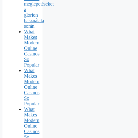
meglepetéseket
a
glorion
használata
során
What
Makes
Modern
Online
Casinos
So
Popular
What
Makes
Modern
Online
Casinos
So
Popular
What
Makes
Modern
Online
Casinos
So