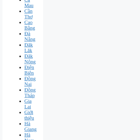
Mau
Cần
Thơ
Cao
Bằng
Đà
Nẵng
Đăk
Lăk
Đăk
Nông
Điện
Biên
Đồng
Nai
Đồng
Tháp
Gia
Lai
Giới
thiệu
Hà
Giang
Hà