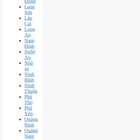
Đồng
Lạng
Sơn
Lào
Cai
Long
An
Nam
Định
Nghệ
An
Nhà
xe
Ninh
Bình
Ninh
Thuận
Phú
Thọ
Phú
Yên
Quảng
Bình
Quảng
Nam