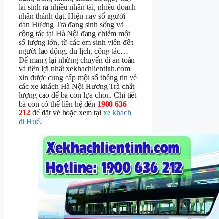
lại sinh ra nhiều nhân tài, nhiều doanh
nhân thành đạt. Hiện nay số người
dân Hương Trà đang sinh sống và
công tác tại Hà Nội đang chiếm một
số lượng lớn, từ các em sinh viên đến
người lao động, du lịch, công tác…
Để mang lại những chuyến đi an toàn
và tiện lợi nhất xekhachlientinh.com
xin được cung cấp một số thông tin về
các xe khách Hà Nội Hương Trà chất
lượng cao để bà con lựa chon. Chi tiết
bà con có thể liên hệ đến
1900 636
212
để đặt vé hoặc xem tại
xe khách
đi Huế
.