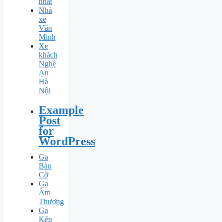
nhất
Nhà
xe
Văn
Minh
Xe
khách
Nghệ
An
Hà
Nội
Example
Post
for
WordPress
Ga
Bàn
Cờ
Ga
Ấm
Thượng
Ga
Kép