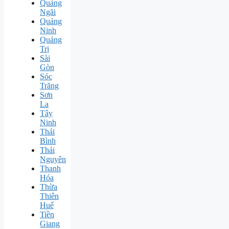
Quảng
Ngãi
Quảng
Ninh
Quảng
Trị
Sài
Gòn
Sóc
Trăng
Sơn
La
Tây
Ninh
Thái
Bình
Thái
Nguyên
Thanh
Hóa
Thừa
Thiên
Huế
Tiền
Giang