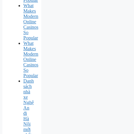
Popular
What
Makes
Modern
Online
Casinos
So
Popular
What
Makes
Modern
Online
Casinos
So
Popular
Danh
sách
nhà
xe
Nghệ
An
đi
Hà
Nội
mới