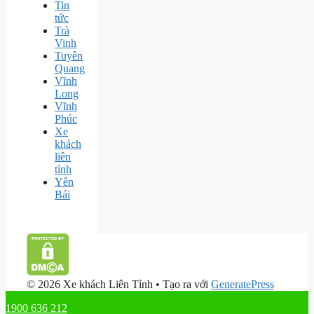
Tin
tức
Trà
Vinh
Tuyên
Quang
Vĩnh
Long
Vĩnh
Phúc
Xe
khách
liên
tỉnh
Yên
Bái
© 2026 Xe khách Liên Tỉnh
• Tạo ra với
GeneratePress
1900 636 212