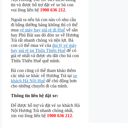
tin và được hỗ trợ đặt vé xe bà con
vui lòng liên hệ
1900 636 212
.
Ngoài ra nếu bà con nào có nhu cầu
đi bằng đường hàng không thì có thể
mua
vé máy bay giá rẻ đi Huế
về sân
bay Phú Bài sau đó đón xe về Hương
Trà rất nhanh chóng và tiện lợi. Bà
con có thể mua vé của
đại lý vé máy
bay giá rẻ tại Thừa Thiên Huế
để có
giá rẻ nhất và được ưu đãi cho bà con
Thừa Thiên Huế quê mình.
Bà con cũng có thể tham khảo thêm
các nhà xe khác về Hương Trà tại
xe
khách Hà Nội Huế
để chủ động hơn
cho những chuyến đi của mình.
Thông tin liên hệ đặt xe:
Để được hỗ trợ và đặt vé xe khách Hà
Nội Hương Trà nhanh chóng nhất,
xin vui lòng liên hệ
1900 636 212
.