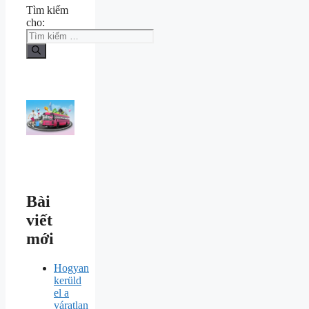
Tìm kiếm
cho:
Bài
viết
mới
Hogyan
kerüld
el a
váratlan