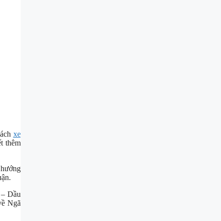
sách
xe
ết thêm
 hướng
uận.
h – Dầu
 về Ngã