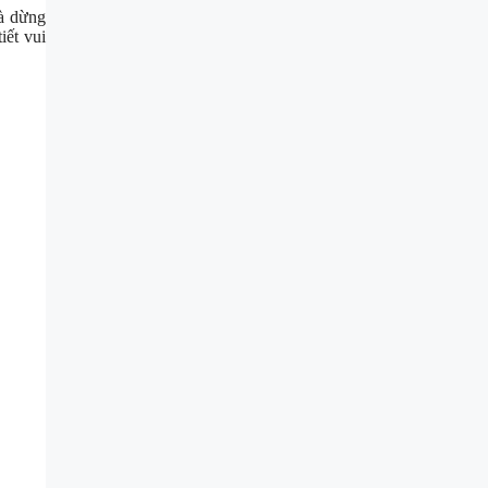
à dừng
iết vui