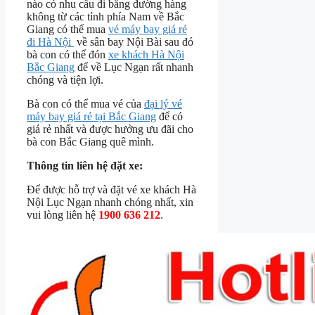
nào có nhu cầu đi bằng đường hàng
không từ các tỉnh phía Nam về Bắc
Giang có thể mua
vé máy bay giá rẻ
đi Hà Nội
về sân bay Nội Bài sau đó
bà con có thể đón
xe khách Hà Nội
Bắc Giang
để về Lục Ngạn rất nhanh
chóng và tiện lợi.
Bà con có thể mua vé của
đại lý vé
máy bay giá rẻ tại Bắc Giang
để có
giá rẻ nhất và được hưởng ưu đãi cho
bà con Bắc Giang quê mình.
Thông tin liên hệ đặt xe:
Để được hỗ trợ và đặt vé xe khách Hà
Nội Lục Ngạn nhanh chóng nhất, xin
vui lòng liên hệ
1900 636 212
.