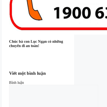
Chúc bà con Lục Ngạn có những
chuyến đi an toàn!
Viết một bình luận
Bình luận