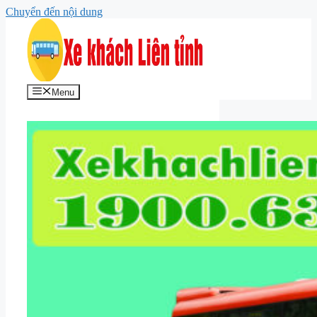
Chuyển đến nội dung
Menu