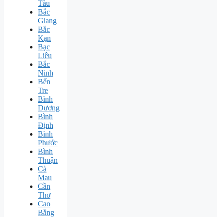
Tàu
Bắc
Giang
Bắc
Kạn
Bạc
Liêu
Bắc
Ninh
Bến
Tre
Bình
Dương
Bình
Định
Bình
Phước
Bình
Thuận
Cà
Mau
Cần
Thơ
Cao
Bằng