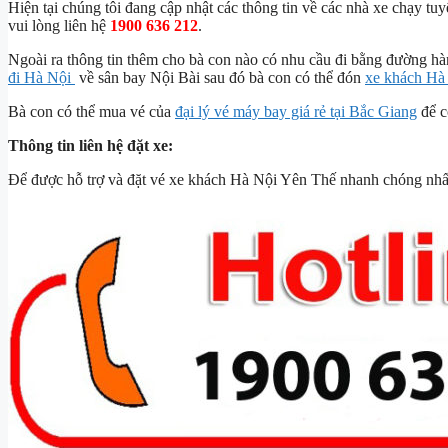
Hiện tại chúng tôi đang cập nhật các thông tin về các nhà xe chạy tu
vui lòng liên hệ
1900 636 212
.
Ngoài ra thông tin thêm cho bà con nào có nhu cầu đi bằng đường h
đi Hà Nội
về sân bay Nội Bài sau đó bà con có thể đón
xe khách Hà
Bà con có thể mua vé của
đại lý vé máy bay giá rẻ tại Bắc Giang
để c
Thông tin liên hệ đặt xe:
Để được hỗ trợ và đặt vé xe khách Hà Nội Yên Thế nhanh chóng nhất,