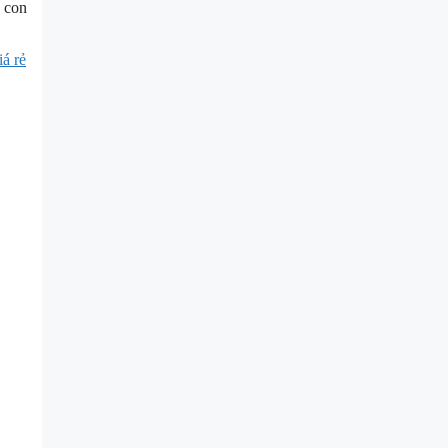
à con
á rẻ