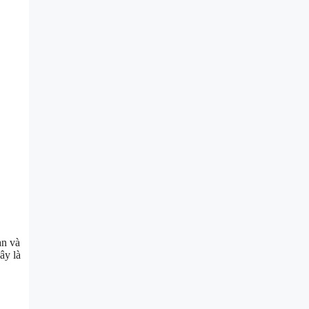
àn và
ây là