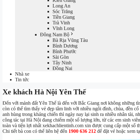
Kiên Giang
Long An
Sóc Trăng
Tiền Giang
Trà Vinh
Vĩnh Long
Đông Nam Bộ
Bà Rịa Vũng Tàu
Bình Dương
Bình Phước
Sài Gòn
Tây Ninh
Đồng Nai
Nhà xe
Tin tức
Xe khách Hà Nội Yên Thế
Đến với mảnh đất Yên Thế là đến với Bắc Giang nơi không những tìm
còn có thể tìm thấy vẻ đẹp tâm linh với nhiều ngôi đình, chùa, đền c
anh hùng trong kháng chiến thì ngày nay lại sinh ra nhiều nhân tài,
công tác tại Hà Nội đang chiếm một số lượng lớn, từ các em sinh vi
toàn và tiện lợi nhất xekhachlientinh.com xin được cung cấp một số 
Chi tiết bà con có thể liên hệ đến
1900 636 212
để đặt vé hoặc xem t