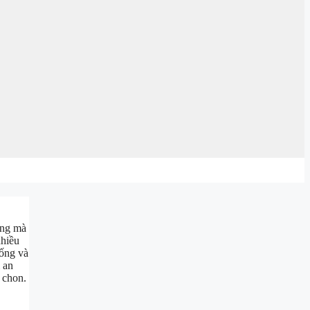
ống mà
nhiều
sống và
 an
 chon.