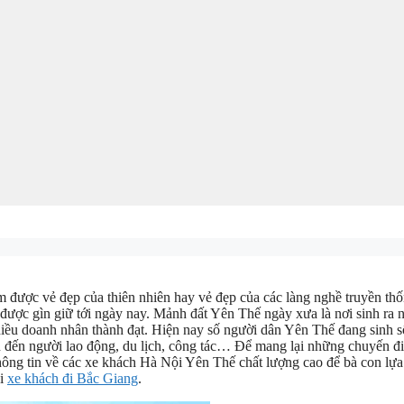
 được vẻ đẹp của thiên nhiên hay vẻ đẹp của các làng nghề truyền th
ổ được gìn giữ tới ngày nay. Mảnh đất Yên Thế ngày xưa là nơi sinh ra 
 nhiều doanh nhân thành đạt. Hiện nay số người dân Yên Thế đang sinh 
ên đến người lao động, du lịch, công tác… Để mang lại những chuyến đi
thông tin về các xe khách Hà Nội Yên Thế chất lượng cao để bà con lựa
ại
xe khách đi Bắc Giang
.