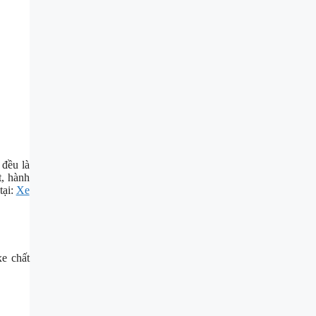
 đều là
t, hành
tại:
Xe
xe chất