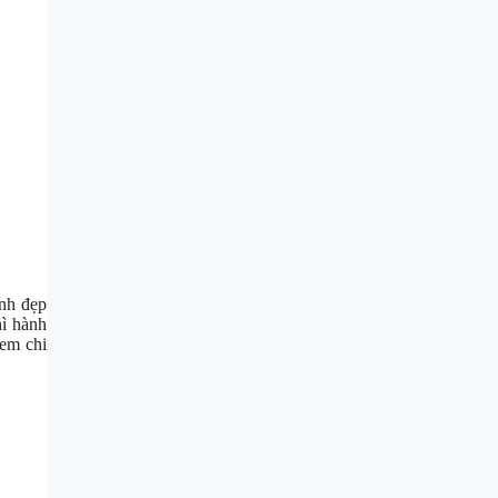
nh đẹp
hì hành
em chi