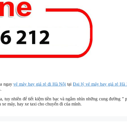
ua ngay
vé máy bay giá rẻ đi Hà Nội
tại
Đại lý vé máy bay giá rẻ Hà
.
a, tuy nhiên để tiết kiệm tiền bạc và ngắm nhìn những cung đường ” 
h xe máy, hay xe taxi cho chuyến đi của mình.