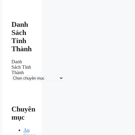
Danh
Sách
Tỉnh
Thành
Danh
Sách Tỉnh
Thành
Chuyên
mục
An