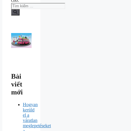
cho:
Bài
viết
mới
Hogyan
kerüld
el a
váratlan
meglepetéseket
a