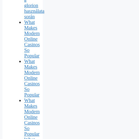
glorion
használata
során
What
Makes
Modern
Online
Casinos
So
Popular
What
Makes
Modern
Online
Casinos
So
Popular
What
Makes
Modern
Online
Casinos
So
Popular