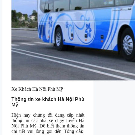
Xe Khách Hà Nội Phù Mỹ
Thông tin xe khách Hà Nội Phù
Mỹ
Hiện nay chúng tôi đang cập nhật
thông tin các nhà xe chạy tuyến Hà
Nội Phù Mỹ. Để biết thêm thông tin
chi tiết vui lòng gọi đến Tổng đài: