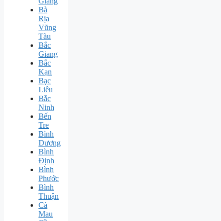
Giang
Bà
Rịa
Vũng
Tàu
Bắc
Giang
Bắc
Kạn
Bạc
Liêu
Bắc
Ninh
Bến
Tre
Bình
Dương
Bình
Định
Bình
Phước
Bình
Thuận
Cà
Mau