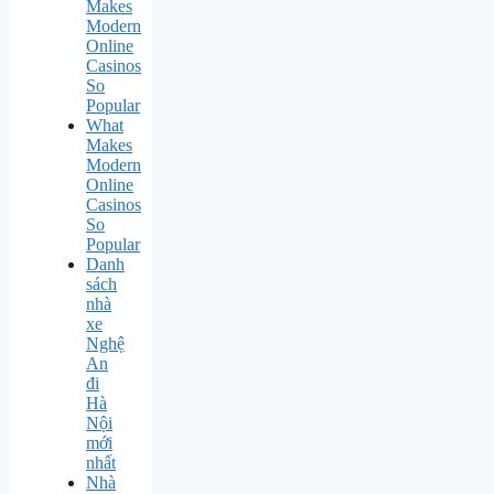
Makes
Modern
Online
Casinos
So
Popular
What
Makes
Modern
Online
Casinos
So
Popular
Danh
sách
nhà
xe
Nghệ
An
đi
Hà
Nội
mới
nhất
Nhà