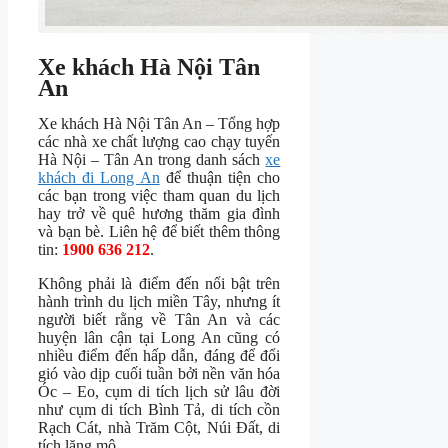
Xe khách Hà Nội Tân
An
Xe khách Hà Nội Tân An – Tổng hợp
các nhà xe chất lượng cao chạy tuyến
Hà Nội – Tân An trong danh sách
xe
khách đi Long An
để thuận tiện cho
các bạn trong việc tham quan du lịch
hay trở về quê hương thăm gia đình
và bạn bè. Liên hệ để biết thêm thông
tin:
1900 636 212
.
Không phải là điểm đến nổi bật trên
hành trình du lịch miền Tây, nhưng ít
người biết rằng về Tân An và các
huyện lân cận tại Long An cũng có
nhiều điểm đến hấp dẫn, đáng để đổi
gió vào dịp cuối tuần b
ởi nền văn hóa
Óc – Eo, cụm di tích lịch sử lâu đời
như cụm di tích Bình Tả, di tích cồn
Rạch Cát, nhà Trăm Cột, Núi Đất, di
tích lăng mộ.