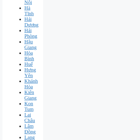
Nội
Hà
Tĩnh
Hải
Dương
Hải
Phòng
Hậu
Giang
Hòa
Bình
Huế
Hưng
Yên
Khánh
Hòa
Kiên
Giang
Kon
Tum
Lai
Châu
Lâm
Đồng
Lạng