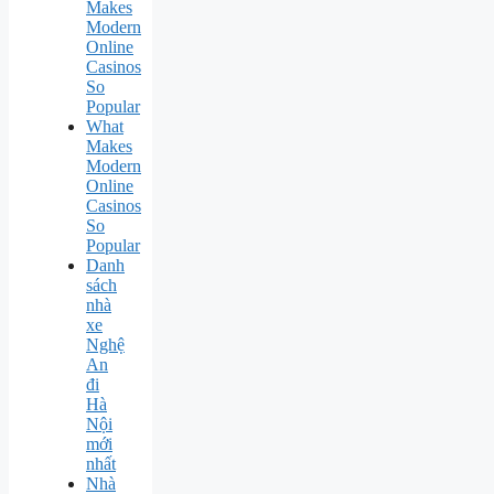
Makes
Modern
Online
Casinos
So
Popular
What
Makes
Modern
Online
Casinos
So
Popular
Danh
sách
nhà
xe
Nghệ
An
đi
Hà
Nội
mới
nhất
Nhà