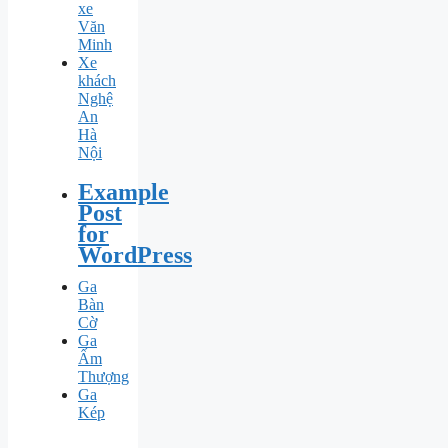
xe
Văn
Minh
Xe
khách
Nghệ
An
Hà
Nội
Example
Post
for
WordPress
Ga
Bàn
Cờ
Ga
Ấm
Thượng
Ga
Kép