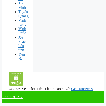
Trà
Vinh
Tuyên
Quang
Vĩnh
Long
Vĩnh
Phúc
Xe
khách
liên
tỉnh
Yên
Bái
© 2026 Xe khách Liên Tỉnh
• Tạo ra với
GeneratePress
1900 636 212