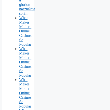
a
glorion
használata
során
What
Makes
Modern
Online
Casinos
So
Popular
What
Makes
Modern
Online
Casinos
So
Popular
What
Makes
Modern
Online
Casinos
So
Popular