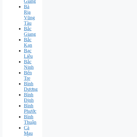
Giang
Bà
Rịa
Vũng
Tàu
Bắc
Giang
Bắc
Kạn
Bạc
Liêu
Bắc
Ninh
Bến
Tre
Bình
Dương
Bình
Định
Bình
Phước
Bình
Thuận
Cà
Mau