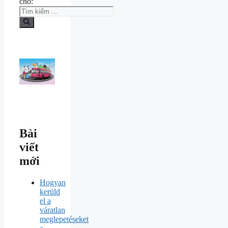
cho:
Bài
viết
mới
Hogyan
kerüld
el a
váratlan
meglepetéseket