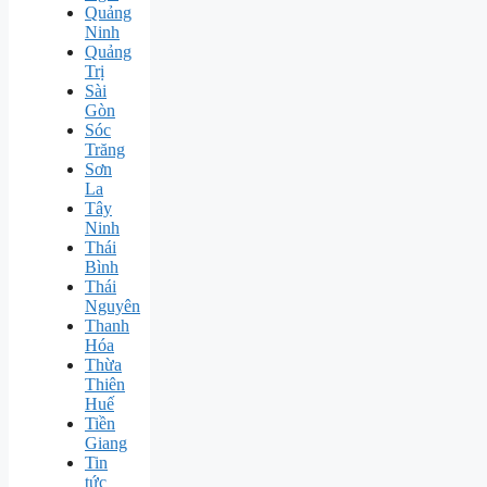
Quảng
Ninh
Quảng
Trị
Sài
Gòn
Sóc
Trăng
Sơn
La
Tây
Ninh
Thái
Bình
Thái
Nguyên
Thanh
Hóa
Thừa
Thiên
Huế
Tiền
Giang
Tin
tức