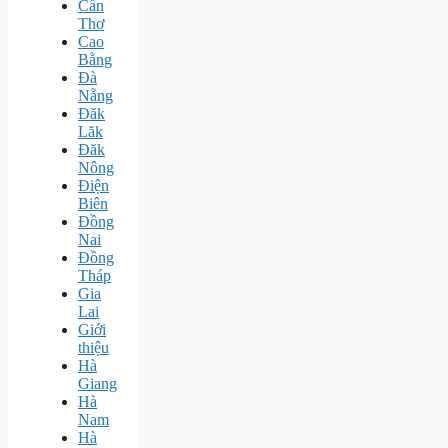
Cần
Thơ
Cao
Bằng
Đà
Nẵng
Đăk
Lăk
Đăk
Nông
Điện
Biên
Đồng
Nai
Đồng
Tháp
Gia
Lai
Giới
thiệu
Hà
Giang
Hà
Nam
Hà