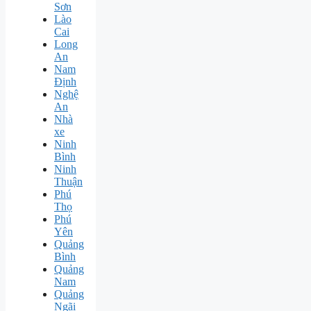
Sơn
Lào
Cai
Long
An
Nam
Định
Nghệ
An
Nhà
xe
Ninh
Bình
Ninh
Thuận
Phú
Thọ
Phú
Yên
Quảng
Bình
Quảng
Nam
Quảng
Ngãi