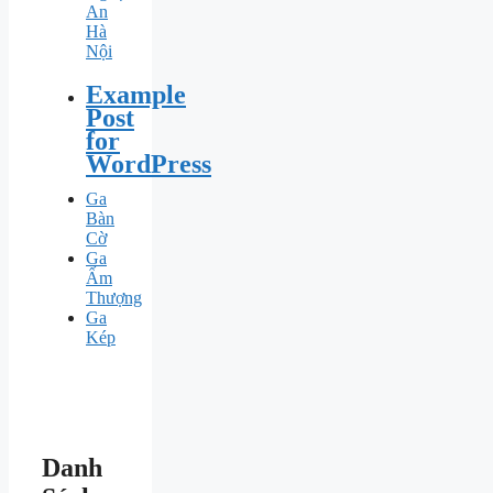
An
Hà
Nội
Example
Post
for
WordPress
Ga
Bàn
Cờ
Ga
Ấm
Thượng
Ga
Kép
Danh