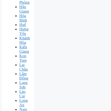
Phòng
Hậu
Giang
Hòa
Bình
Huế
Hưng
Yên
Khánh
Hòa
Kiên
Giang
Kon
Tum
Lai
Châu
Lâm
Đồng
Lạng
Sơn
Lào
Cai
Long
An
Nam