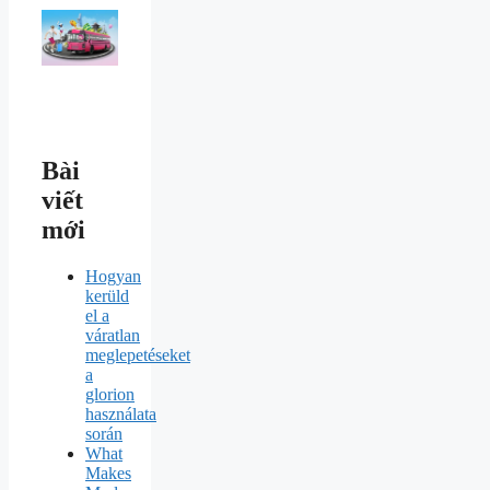
Bài
viết
mới
Hogyan
kerüld
el a
váratlan
meglepetéseket
a
glorion
használata
során
What
Makes