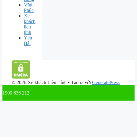
Vĩnh
Phúc
Xe
khách
liên
tỉnh
Yên
Bái
© 2026 Xe khách Liên Tỉnh
• Tạo ra với
GeneratePress
1900 636 212