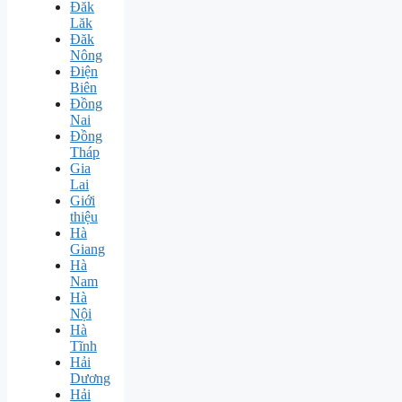
Đăk
Lăk
Đăk
Nông
Điện
Biên
Đồng
Nai
Đồng
Tháp
Gia
Lai
Giới
thiệu
Hà
Giang
Hà
Nam
Hà
Nội
Hà
Tĩnh
Hải
Dương
Hải