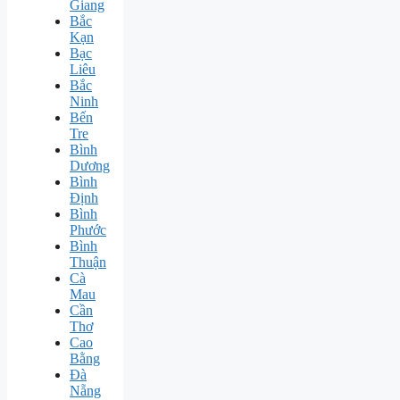
Giang
Bắc
Kạn
Bạc
Liêu
Bắc
Ninh
Bến
Tre
Bình
Dương
Bình
Định
Bình
Phước
Bình
Thuận
Cà
Mau
Cần
Thơ
Cao
Bằng
Đà
Nẵng