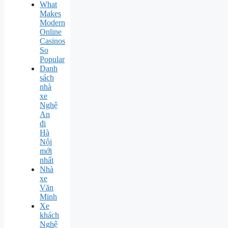
What
Makes
Modern
Online
Casinos
So
Popular
Danh
sách
nhà
xe
Nghệ
An
đi
Hà
Nội
mới
nhất
Nhà
xe
Văn
Minh
Xe
khách
Nghệ