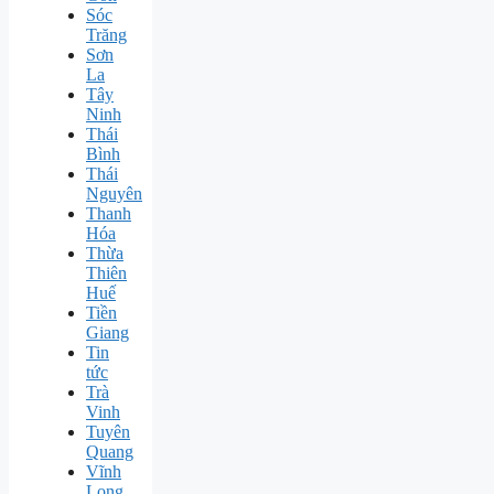
Sóc
Trăng
Sơn
La
Tây
Ninh
Thái
Bình
Thái
Nguyên
Thanh
Hóa
Thừa
Thiên
Huế
Tiền
Giang
Tin
tức
Trà
Vinh
Tuyên
Quang
Vĩnh
Long