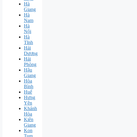
Hà
Giang
Hà
Nam
Hà
Nội
Hà
Tĩnh
Hải
Dương
Hải
Phòng
Hậu
Giang
Hòa
Bình
Huế
Hưng
Yên
Khánh
Hòa
Kiên
Giang
Kon
Tum