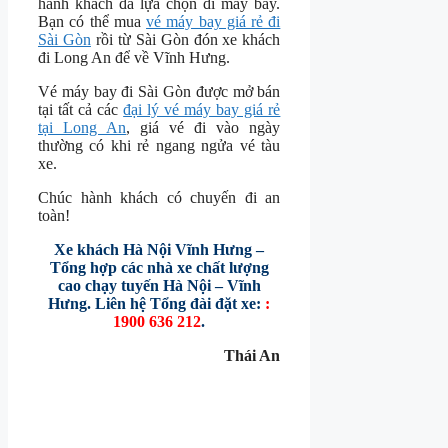
hành khách đã lựa chọn đi máy bay.
Bạn có thể mua
vé máy bay giá rẻ đi
Sài Gòn
rồi từ Sài Gòn đón xe khách
đi Long An để về Vĩnh Hưng.
Vé máy bay đi Sài Gòn được mở bán
tại tất cả các
đại lý vé máy bay giá rẻ
tại Long An
, giá vé đi vào ngày
thường có khi rẻ ngang ngửa vé tàu
xe.
Chúc hành khách có chuyến đi an
toàn!
Xe khách Hà Nội Vĩnh Hưng –
Tổng hợp các nhà xe chất lượng
cao chạy tuyến Hà Nội – Vĩnh
Hưng. Liên hệ Tổng đài đặt xe:
:
1900 636 212
.
Thái An