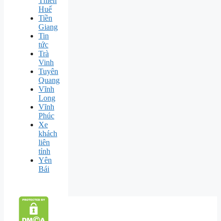
Thiên
Huế
Tiền
Giang
Tin
tức
Trà
Vinh
Tuyên
Quang
Vĩnh
Long
Vĩnh
Phúc
Xe
khách
liên
tỉnh
Yên
Bái