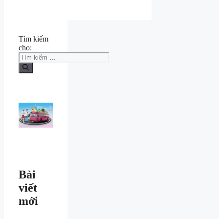
Tìm kiếm
cho:
Bài
viết
mới