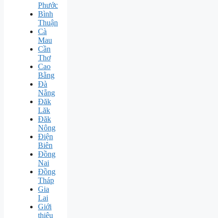
Phước
Bình
Thuận
Cà
Mau
Cần
Thơ
Cao
Bằng
Đà
Nẵng
Đăk
Lăk
Đăk
Nông
Điện
Biên
Đồng
Nai
Đồng
Tháp
Gia
Lai
Giới
thiệu