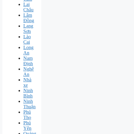
Lai
Châu
Lâm
Đồng
Lạng
Sơn
Lào
Cai
Long
An
Nam
Định
Nghệ
An
Nhà
xe
Ninh
Bình
Ninh
Thuận
Phú
Thọ
Phú
Yên
Quảng