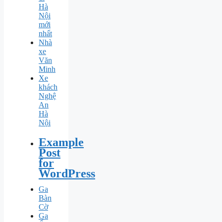
Hà
Nội
mới
nhất
Nhà
xe
Văn
Minh
Xe
khách
Nghệ
An
Hà
Nội
Example
Post
for
WordPress
Ga
Bàn
Cờ
Ga