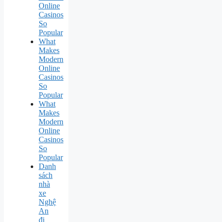
Online
Casinos
So
Popular
What
Makes
Modern
Online
Casinos
So
Popular
What
Makes
Modern
Online
Casinos
So
Popular
Danh
sách
nhà
xe
Nghệ
An
đi