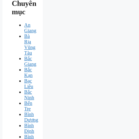
Chuyên
mục
An
Giang
Bà
Rịa
Vũng
Tàu
Bắc
Giang
Bắc
Kạn
Bạc
Liêu
Bắc
Ninh
Bến
Tre
Bình
Dương
Bình
Định
Bình