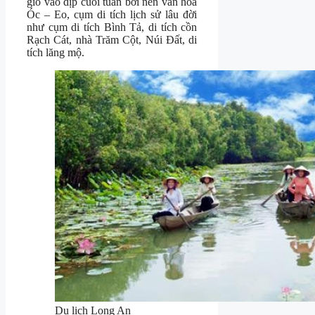
gió vào dịp cuối tuần b
ởi nền văn hóa
Óc – Eo, cụm di tích lịch sử lâu đời
như cụm di tích Bình Tả, di tích cồn
Rạch Cát, nhà Trăm Cột, Núi Đất, di
tích lăng mộ.
Du lịch Long An