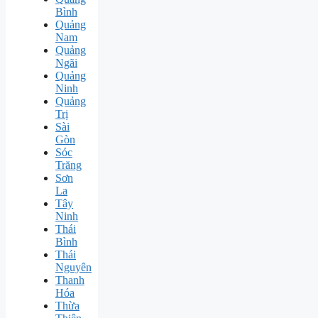
Bình
Quảng
Nam
Quảng
Ngãi
Quảng
Ninh
Quảng
Trị
Sài
Gòn
Sóc
Trăng
Sơn
La
Tây
Ninh
Thái
Bình
Thái
Nguyên
Thanh
Hóa
Thừa