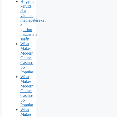
Hogyan
kerüld
el a
váratlan
meglepetéseket
a
glorion
használata
során
What
Makes
Modern
Online
Casinos
So
Popular
What
Makes
Modern
Online
Casinos
So
Popular
What
Makes