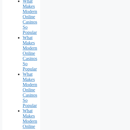
What
Makes
Modern
Online
Casinos
So
Popular
What
Makes
Modern
Online
Casinos
So
Popular
What
Makes
Modern
Online
Casinos
So
Popular
What
Makes
Modern
Online