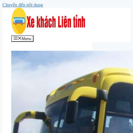
Chuyển đến nội dung
Menu