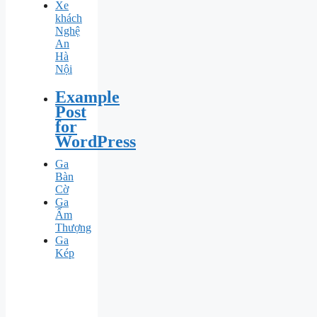
Xe
khách
Nghệ
An
Hà
Nội
Example
Post
for
WordPress
Ga
Bàn
Cờ
Ga
Ấm
Thượng
Ga
Kép