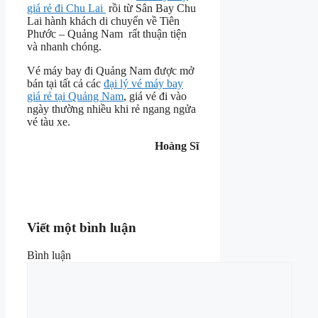
giá rẻ đi Chu Lai
rồi từ Sân Bay Chu
Lai hành khách di chuyển về Tiên
Phước – Quảng Nam rất thuận tiện
và nhanh chóng.
Vé máy bay đi Quảng Nam được mở
bán tại tất cả các
đại lý vé máy bay
giá rẻ tại Quảng Nam
, giá vé đi vào
ngày thường nhiều khi rẻ ngang ngửa
vé tàu xe.
Hoàng Sĩ
Viết một bình luận
Bình luận