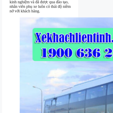
kinh nghiệm và đã được qua đào tạo,
nhân viên phụ xe luôn có thái độ niềm
nở với khách hàng.