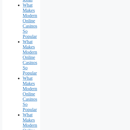
What
Makes
Modern
Online
Casinos
So
Popular
What
Makes
Modern
Online
Casinos
So
Popular
What
Makes
Modern
Online
Casinos
So
Popular
What
Makes
Modern