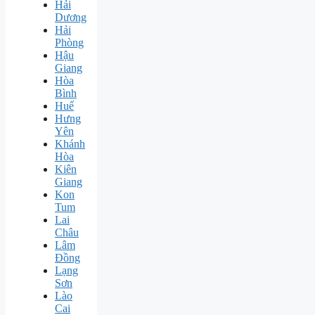
Hải
Dương
Hải
Phòng
Hậu
Giang
Hòa
Bình
Huế
Hưng
Yên
Khánh
Hòa
Kiên
Giang
Kon
Tum
Lai
Châu
Lâm
Đồng
Lạng
Sơn
Lào
Cai