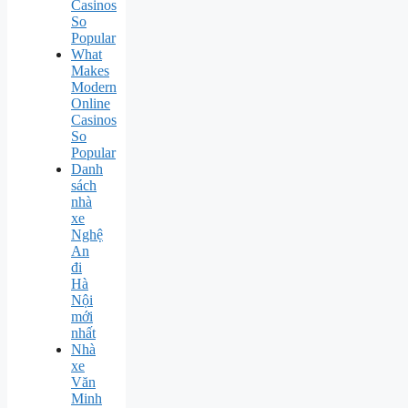
Casinos
So
Popular
What
Makes
Modern
Online
Casinos
So
Popular
Danh
sách
nhà
xe
Nghệ
An
đi
Hà
Nội
mới
nhất
Nhà
xe
Văn
Minh