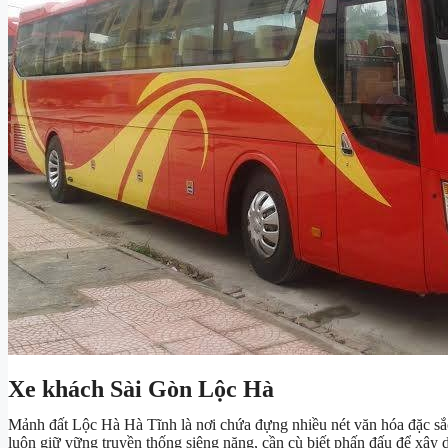
Xe khách Sài Gòn Lộc Hà
Mảnh đất Lộc Hà Hà Tĩnh là nơi chứa đựng nhiều nét văn hóa đặc sắ
luôn giữ vững truyền thống siêng năng, cần cù biết phấn đấu để xây d