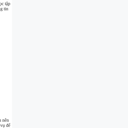
ọc tập
g tin
n nên
 vụ để