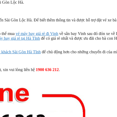
Sài Gòn Lộc Hà.
yến Sài Gòn Lộc Hà. Để biết thêm thông tin và được hỗ trợ đặt vé xe bà
ó thể mua
vé máy bay giá rẻ đi Vinh
về sân bay Vinh sau đó đón xe về
áy bay giá rẻ tại Hà Tĩnh
để có giá rẻ nhất và được ưu đãi cho bà con 
e khách Sài Gòn Hà Tĩnh
để chủ động hơn cho những chuyến đi của m
 xin vui lòng liên hệ
1900 636 212
.