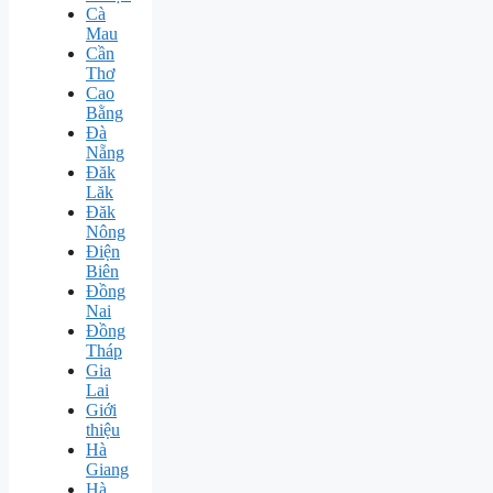
Cà
Mau
Cần
Thơ
Cao
Bằng
Đà
Nẵng
Đăk
Lăk
Đăk
Nông
Điện
Biên
Đồng
Nai
Đồng
Tháp
Gia
Lai
Giới
thiệu
Hà
Giang
Hà