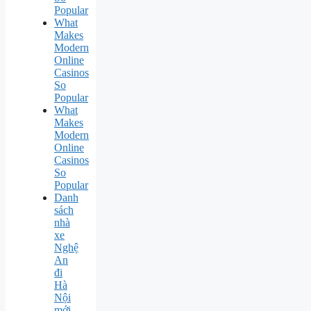
Popular
What
Makes
Modern
Online
Casinos
So
Popular
What
Makes
Modern
Online
Casinos
So
Popular
Danh
sách
nhà
xe
Nghệ
An
đi
Hà
Nội
mới