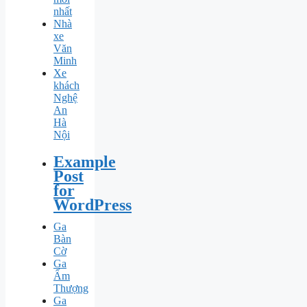
nhất
Nhà
xe
Văn
Minh
Xe
khách
Nghệ
An
Hà
Nội
Example
Post
for
WordPress
Ga
Bàn
Cờ
Ga
Ấm
Thượng
Ga