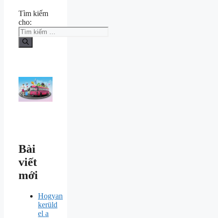
Tìm kiếm
cho:
Bài
viết
mới
Hogyan
kerüld
el a