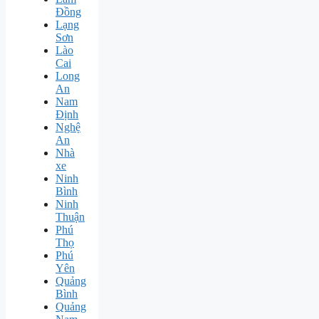
Đồng
Lạng
Sơn
Lào
Cai
Long
An
Nam
Định
Nghệ
An
Nhà
xe
Ninh
Bình
Ninh
Thuận
Phú
Thọ
Phú
Yên
Quảng
Bình
Quảng