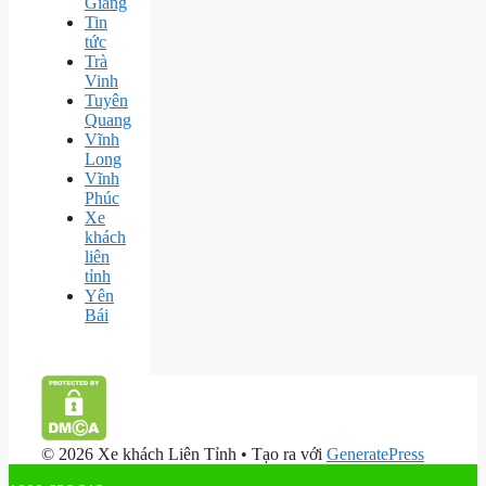
Giang
Tin
tức
Trà
Vinh
Tuyên
Quang
Vĩnh
Long
Vĩnh
Phúc
Xe
khách
liên
tỉnh
Yên
Bái
© 2026 Xe khách Liên Tỉnh
• Tạo ra với
GeneratePress