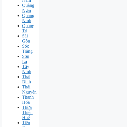
Nam
Quảng
Ngãi
Quảng
Ninh
Quảng
Trị
Sài
Gòn
Sóc
Trăng
Sơn
La
Tây
Ninh
Thái
Bình
Thái
Nguyên
Thanh
Hóa
Thừa
Thiên
Huế
Tiền