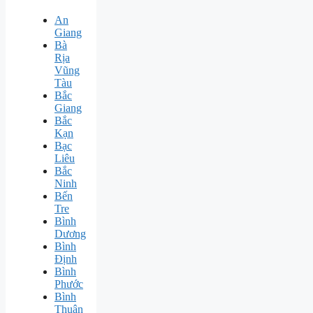
An
Giang
Bà
Rịa
Vũng
Tàu
Bắc
Giang
Bắc
Kạn
Bạc
Liêu
Bắc
Ninh
Bến
Tre
Bình
Dương
Bình
Định
Bình
Phước
Bình
Thuận