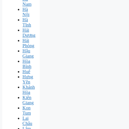
Nam
Hà
Nội
Hà
Tĩnh
Hải
Dương
Hải
Phòng
Hậu
Giang
Hòa
Bình
Huế
Hưng
Yên
Khánh
Hòa
Kiên
Giang
Kon
Tum
Lai
Châu
Lâm