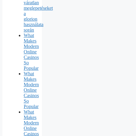
váratlan
meglepetéseket
a
glorion
használata
során
What
Makes
Modern
Online
Casinos
So
Popular
What
Makes
Modern
Online
Casinos
So
Popular
What
Makes
Modern
Online
Casinos