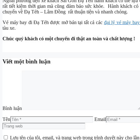
Ngoài phương tiện xe khách Sài Gòn Đạ Tẻh hành khách có thế lựa c
rất tiết kiệm thời gian mà cũng đảm bảo sức khỏe. Hành khách c
chuyển về Đạ Tẻh – Lâm Đồng rất thuận tiện và nhanh chóng.
Vé máy bay đi Đạ Tẻh được mở bán tại tất cả các
đại lý vé máy bay
tàu xe.
Chúc quý khách có một chuyến đi thật an toàn và chất lượng !
Viết một bình luận
Bình luận
Tên
Email
Lưu tên của tôi, email, và trang web trong trình duyệt này cho lần 