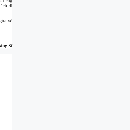
2 tiếng
ách di
ngửa vé
àng Sĩ