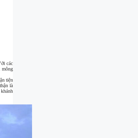
Với các
h mông
ận tiện
thận là
o khánh