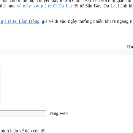
họn cho mình một chuyến bay từ Sài Gòn – Đạ Tẻh với thời gian chỉ 
ó thể mua
vé máy bay giá rẻ đi Đà Lạt
rồi từ Sân Bay Đà Lạt hành kh
 giá rẻ tại Lâm Đồng
, giá vé đi vào ngày thường nhiều khi rẻ ngang 
Ho
Trang web
bình luận kế tiếp của tôi.