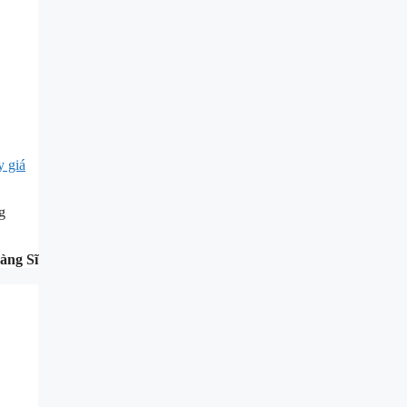
y giá
g
àng Sĩ