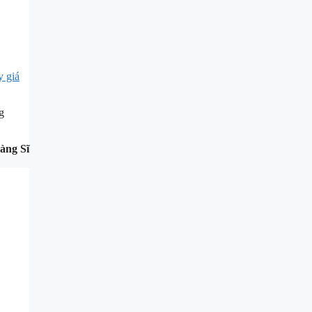
y giá
g
àng Sĩ