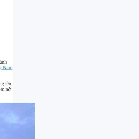
hành
ng Nam
ng lên
iềm nở