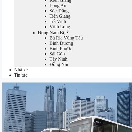
Kiên Giang
Long An
Sóc Trăng
Tiền Giang
Trà Vinh
Vĩnh Long
Đông Nam Bộ
Bà Rịa Vũng Tàu
Bình Dương
Bình Phước
Sài Gòn
Tây Ninh
Đồng Nai
Nhà xe
Tin tức