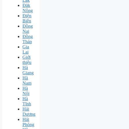
Lăk
Đăk
Nông
Điện
Biên
Đồng
Nai
Đồng
Tháp
Gia
Lai
Giới
thiệu
Hà
Giang
Hà
Nam
Hà
Nội
Hà
Tĩnh
Hải
Dương
Hải
Phòng