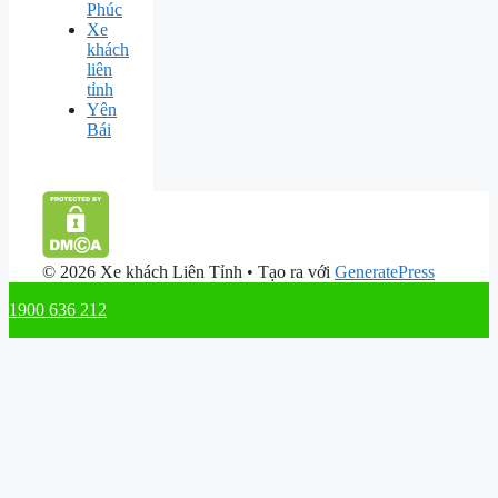
Phúc
Xe
khách
liên
tỉnh
Yên
Bái
© 2026 Xe khách Liên Tỉnh
• Tạo ra với
GeneratePress
1900 636 212