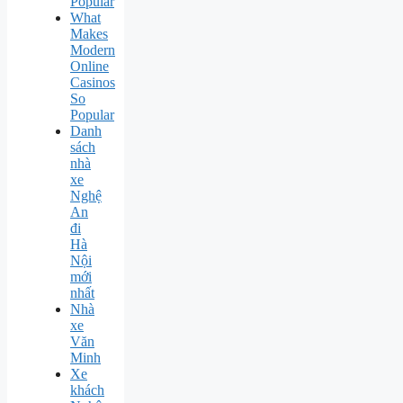
Popular
What
Makes
Modern
Online
Casinos
So
Popular
Danh
sách
nhà
xe
Nghệ
An
đi
Hà
Nội
mới
nhất
Nhà
xe
Văn
Minh
Xe
khách