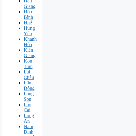
Hậu
Giang
Hòa
Bình
Huế
Hưng
Yên
Khánh
Hòa
Kiên
Giang
Kon
Tum
Lai
Châu
Lâm
Đồng
Lạng
Sơn
Lào
Cai
Long
An
Nam
Định