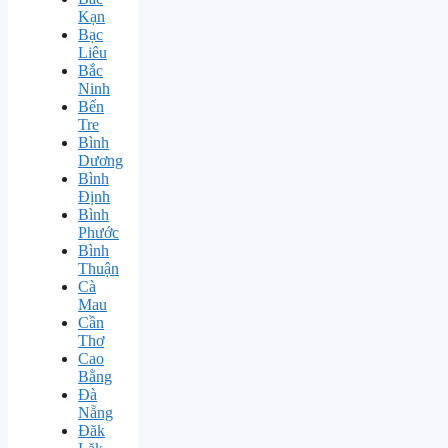
Kạn
Bạc
Liêu
Bắc
Ninh
Bến
Tre
Bình
Dương
Bình
Định
Bình
Phước
Bình
Thuận
Cà
Mau
Cần
Thơ
Cao
Bằng
Đà
Nẵng
Đăk