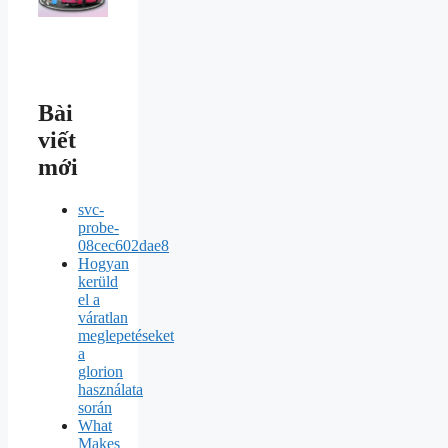
Bài
viết
mới
svc-
probe-
08cec602dae8
Hogyan
kerüld
el a
váratlan
meglepetéseket
a
glorion
használata
során
What
Makes