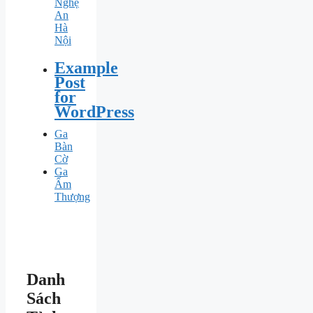
Nghệ
An
Hà
Nội
Example
Post
for
WordPress
Ga
Bàn
Cờ
Ga
Ấm
Thượng
Danh
Sách