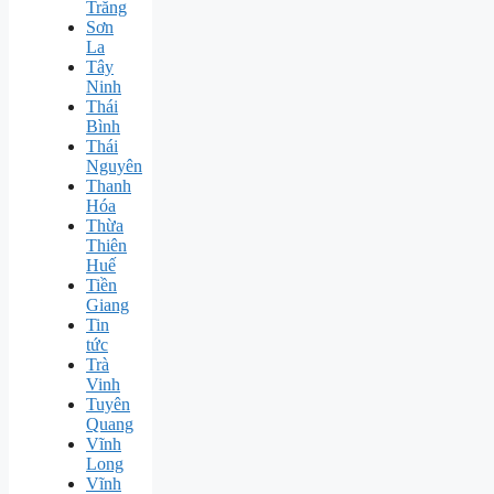
Trăng
Sơn
La
Tây
Ninh
Thái
Bình
Thái
Nguyên
Thanh
Hóa
Thừa
Thiên
Huế
Tiền
Giang
Tin
tức
Trà
Vinh
Tuyên
Quang
Vĩnh
Long
Vĩnh