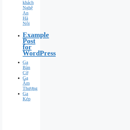
khách
Nghệ
An
Hà
Nội
Example
Post
for
WordPress
Ga
Bàn
Cờ
Ga
Ấm
Thượng
Ga
Kép