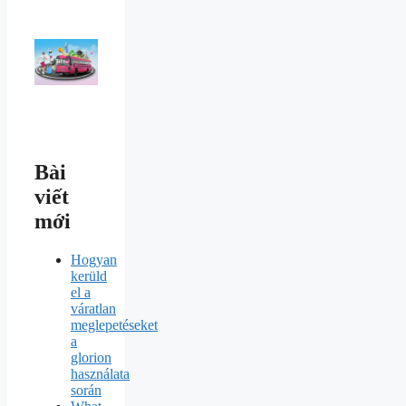
Bài
viết
mới
Hogyan
kerüld
el a
váratlan
meglepetéseket
a
glorion
használata
során