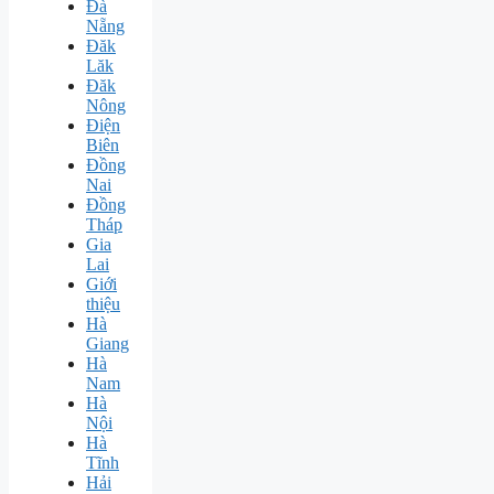
Đà
Nẵng
Đăk
Lăk
Đăk
Nông
Điện
Biên
Đồng
Nai
Đồng
Tháp
Gia
Lai
Giới
thiệu
Hà
Giang
Hà
Nam
Hà
Nội
Hà
Tĩnh
Hải