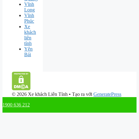
Vĩnh
Long
Vĩnh
Phúc
Xe
khách
liên
tỉnh
Yên
Bái
© 2026 Xe khách Liên Tỉnh
• Tạo ra với
GeneratePress
1900 636 212