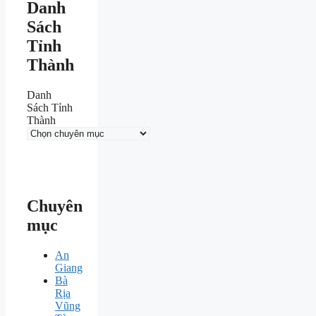
Danh
Sách
Tỉnh
Thành
Danh
Sách Tỉnh
Thành
Chuyên
mục
An
Giang
Bà
Rịa
Vũng