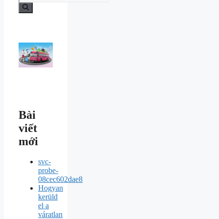
Bài
viết
mới
svc-
probe-
08cec602dae8
Hogyan
kerüld
el a
váratlan