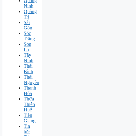
Quảng
Ninh
Quảng
Trị
Sài
Gòn
Sóc
Trăng
Sơn
La
Tây
Ninh
Thái
Bình
Thái
Nguyên
Thanh
Hóa
Thừa
Thiên
Huế
Tiền
Giang
Tin
tức