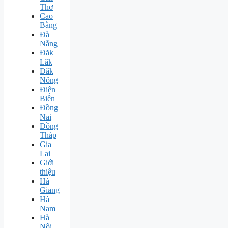
Thơ
Cao
Bằng
Đà
Nẵng
Đăk
Lăk
Đăk
Nông
Điện
Biên
Đồng
Nai
Đồng
Tháp
Gia
Lai
Giới
thiệu
Hà
Giang
Hà
Nam
Hà
Nội