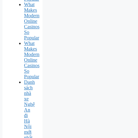
What
Makes
Modern
Online
Casinos
So
Popular
What
Makes
Modern
Online
Casinos
So
Popular
Danh
sách
nhà
xe
Nghệ
An
đi
Hà
Nội
mới
nhất