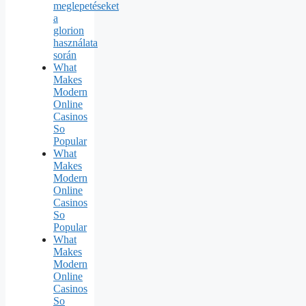
meglepetéseket
a
glorion
használata
során
What
Makes
Modern
Online
Casinos
So
Popular
What
Makes
Modern
Online
Casinos
So
Popular
What
Makes
Modern
Online
Casinos
So