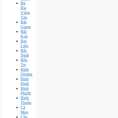
Bà
Rịa
Vũng
Tàu
Bắc
Giang
Bắc
Kạn
Bạc
Liêu
Bắc
Ninh
Bến
Tre
Bình
Dương
Bình
Định
Bình
Phước
Bình
Thuận
Cà
Mau
Cần