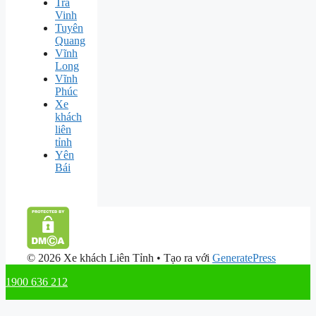
Trà
Vinh
Tuyên
Quang
Vĩnh
Long
Vĩnh
Phúc
Xe
khách
liên
tỉnh
Yên
Bái
© 2026 Xe khách Liên Tỉnh
• Tạo ra với
GeneratePress
1900 636 212