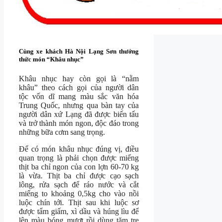
Cùng xe khách Hà Nội Lạng Sơn thưởng
thức món “Khâu nhục”
Khâu nhục hay còn gọi là “nằm
khâu” theo cách gọi của người dân
tộc vốn dĩ mang màu sắc văn hóa
Trung Quốc, nhưng qua bàn tay của
người dân xứ Lạng đã được biến tấu
và trở thành món ngon, độc đáo trong
những bữa cơm sang trọng.
Để có món khâu nhục đúng vị, điều
quan trọng là phải chọn được miếng
thịt ba chỉ ngon của con lợn 60-70 kg
là vừa. Thịt ba chỉ được cạo sạch
lông, rửa sạch để ráo nước và cắt
miếng to khoảng 0,5kg cho vào nồi
luộc chín tới. Thịt sau khi luộc sơ
được tẩm giấm, xì dầu và húng lìu để
lên màu bóng mượt rồi dùng tăm tre