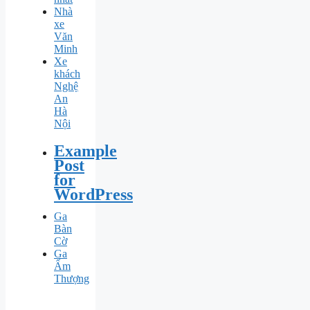
Nhà
xe
Văn
Minh
Xe
khách
Nghệ
An
Hà
Nội
Example
Post
for
WordPress
Ga
Bàn
Cờ
Ga
Ấm
Thượng