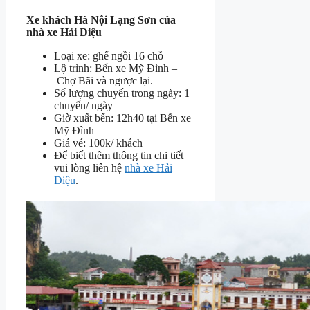
Xe khách Hà Nội Lạng Sơn của
nhà xe Hải Diệu
Loại xe: ghế ngồi 16 chỗ
Lộ trình: Bến xe Mỹ Đình –
Chợ Bãi và ngược lại.
Số lượng chuyến trong ngày: 1
chuyến/ ngày
Giờ xuất bến: 12h40 tại Bến xe
Mỹ Đình
Giá vé: 100k/ khách
Để biết thêm thông tin chi tiết
vui lòng liên hệ
nhà xe Hải
Diệu
.