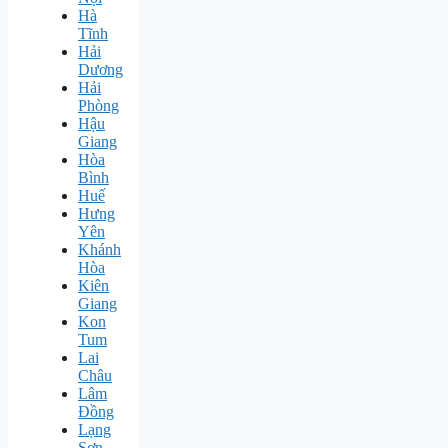
Hà
Tĩnh
Hải
Dương
Hải
Phòng
Hậu
Giang
Hòa
Bình
Huế
Hưng
Yên
Khánh
Hòa
Kiên
Giang
Kon
Tum
Lai
Châu
Lâm
Đồng
Lạng
Sơn