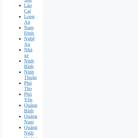
Lào
Cai
Long
An
Nam
Định
Nghệ
An
Nhà
xe
Ninh
Bình
Ninh
Thuận
Phú
Thọ
Phú
Yên
Quảng
Bình
Quảng
Nam
Quảng
Ngãi