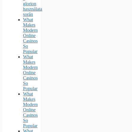
glorion
használata
során
What
Makes
Modern
Online
Casinos
So
Popular
What
Makes
Modern
Online
Casinos
So
Popular
What
Makes
Modern
Online
Casinos
So
Popular
What