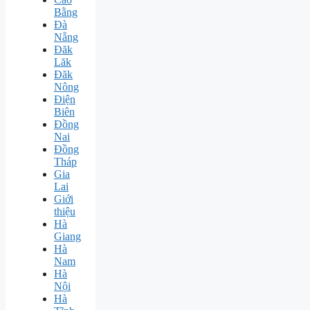
Bằng
Đà
Nẵng
Đăk
Lăk
Đăk
Nông
Điện
Biên
Đồng
Nai
Đồng
Tháp
Gia
Lai
Giới
thiệu
Hà
Giang
Hà
Nam
Hà
Nội
Hà