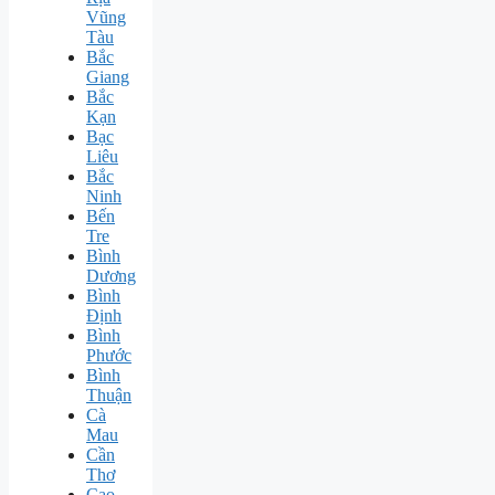
Vũng
Tàu
Bắc
Giang
Bắc
Kạn
Bạc
Liêu
Bắc
Ninh
Bến
Tre
Bình
Dương
Bình
Định
Bình
Phước
Bình
Thuận
Cà
Mau
Cần
Thơ
Cao