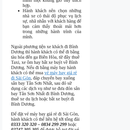
mình một khung giờ bay thích
hợp.
Hành khách nên chọn những
nhà xe có thái độ phục vụ lịch
sự, nhã nhẵn với khách hàng để
bạn cảm thấy thoải mái hơn
trong những hành trình của
mình.
Ngoài phương tiện xe khách đi Bình
Dương thì hành khách có thể đi bằng
tàu hỏa đến ga Biên Hòa, từ đây thuê
Taxi, xe ôm hay bắt xe buýt về Bình
Dương. Nếu đi bằng máy bay hành
khách có thể mua
vé máy bay giá rẻ
đi Sài Gòn
, đáp chuyến bay xuống
sân bay Tân Sơn Nhất, sau đó sử
dụng các dịch vụ như xe đưa đón sân
bay Tân Sơn Nhất đi Bình Dương,
thuê xe du lịch hoặc bắt xe buýt đi
Bình Dương.
Để đặt vé máy bay giá rẻ đi Sài Gòn,
hành khách có thể liên hệ tới tổng đài
0333 320 320 – 0834 299 299
hoặc
02747 305 305
để được hỗ trợ đặt vé