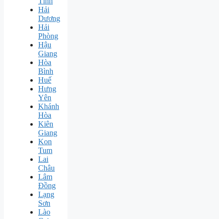
Tĩnh
Hải
Dương
Hải
Phòng
Hậu
Giang
Hòa
Bình
Huế
Hưng
Yên
Khánh
Hòa
Kiên
Giang
Kon
Tum
Lai
Châu
Lâm
Đồng
Lạng
Sơn
Lào