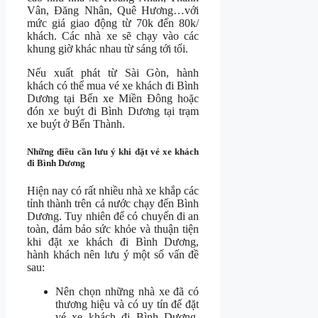
Vân, Đăng Nhân, Quê Hương…với
mức giá giao động từ 70k đến 80k/
khách. Các nhà xe sẽ chạy vào các
khung giờ khác nhau từ sáng tới tối.
Nếu xuất phát từ Sài Gòn, hành
khách có thể mua vé xe khách đi Bình
Dương tại Bến xe Miền Đông hoặc
đón xe buýt đi Bình Dương tại trạm
xe buýt ở Bến Thành.
Những điều cần lưu ý khi đặt vé xe khách
đi Bình Dương
Hiện nay có rất nhiều nhà xe khắp các
tỉnh thành trên cả nước chạy đến Bình
Dương. Tuy nhiên để có chuyến đi an
toàn, đảm bảo sức khỏe và thuận tiện
khi đặt xe khách đi Bình Dương,
hành khách nên lưu ý một số vấn đề
sau:
Nên chọn những nhà xe đã có
thương hiệu và có uy tín để đặt
vé xe khách đi Bình Dương.