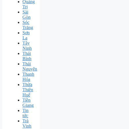
Quảng
Trị
Sài
Gòn
Sóc
Trăng
Sơn
La
Tây
Ninh
Thái
Bình
Thái
Nguyên
Thanh
Hóa
Thừa
Thiên
Huế
Tiền
Giang
Tin
tức
Trà
Vinh