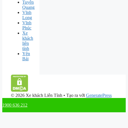
Tuyên
Quang
Vĩnh
Long
Vĩnh
Phúc
Xe
khách
liên
tỉnh
Yên
Bái
© 2026 Xe khách Liên Tỉnh
• Tạo ra với
GeneratePress
1900 636 212