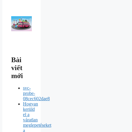
Bài
viết
mới
svc-
probe-
08cec602dae8
Hogyan
kerüld
el a
váratlan
meglepetéseket
a