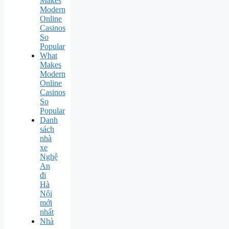
Makes
Modern
Online
Casinos
So
Popular
What
Makes
Modern
Online
Casinos
So
Popular
Danh
sách
nhà
xe
Nghệ
An
đi
Hà
Nội
mới
nhất
Nhà