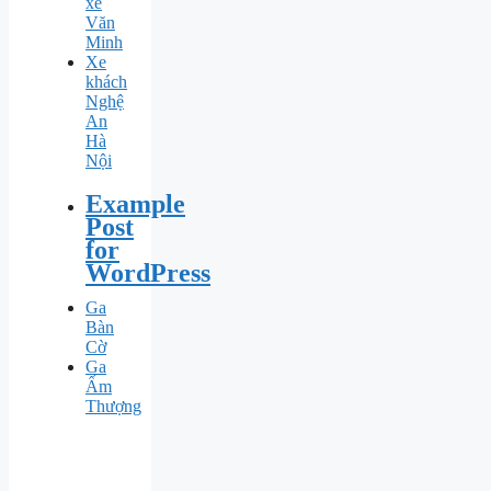
xe
Văn
Minh
Xe
khách
Nghệ
An
Hà
Nội
Example
Post
for
WordPress
Ga
Bàn
Cờ
Ga
Ấm
Thượng