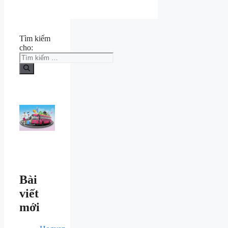
Tìm kiếm
cho:
Bài
viết
mới