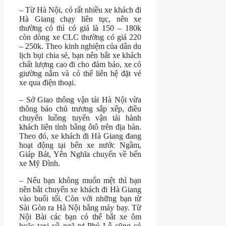
– Từ Hà Nội, có rất nhiều xe khách đi
Hà Giang chạy liên tục, nên xe
thường có thì có giá là 150 – 180k
còn dòng xe CLC thường có giá 220
– 250k. Theo kinh nghiệm của dân du
lịch bụi chia sẻ, bạn nên bắt xe khách
chất lượng cao đi cho đảm bảo, xe có
giường nằm và có thể liên hệ đặt vé
xe qua điện thoại.
– Sở Giao thông vận tải Hà Nội vừa
thông báo chủ trương sắp xếp, điều
chuyển luồng tuyến vận tải hành
khách liên tỉnh bằng ôtô trên địa bàn.
Theo đó, xe khách đi Hà Giang đang
hoạt động tại bến xe nước Ngầm,
Giáp Bát, Yên Nghĩa chuyển về bến
xe Mỹ Đình.
– Nếu bạn không muốn mệt thì bạn
nên bắt chuyến xe khách đi Hà Giang
vào buổi tối. Còn với những bạn từ
Sài Gòn ra Hà Nội bằng máy bay. Từ
Nội Bài các bạn có thể bắt xe ôm
hoặc taxi về ngã tư Phủ Lỗ cũng có