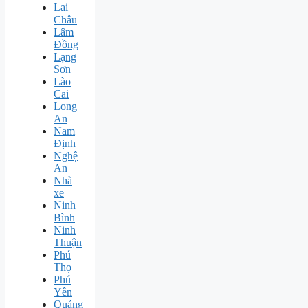
Lai
Châu
Lâm
Đồng
Lạng
Sơn
Lào
Cai
Long
An
Nam
Định
Nghệ
An
Nhà
xe
Ninh
Bình
Ninh
Thuận
Phú
Thọ
Phú
Yên
Quảng