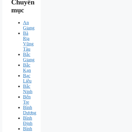
Chuyên
mục
An
Giang
Bà
Rịa
Vũng
Tàu
Bắc
Giang
Bắc
Kạn
Bạc
Liêu
Bắc
Ninh
Bến
Tre
Bình
Dương
Bình
Định
Bình