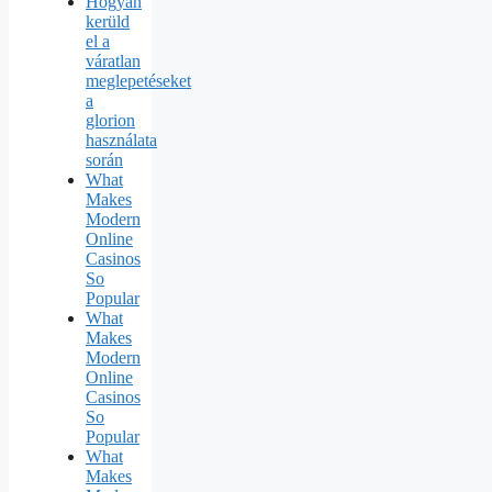
Hogyan
kerüld
el a
váratlan
meglepetéseket
a
glorion
használata
során
What
Makes
Modern
Online
Casinos
So
Popular
What
Makes
Modern
Online
Casinos
So
Popular
What
Makes