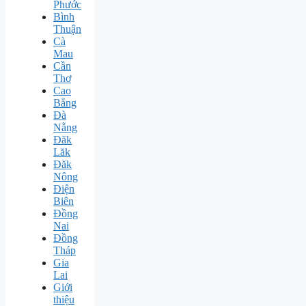
Phước
Bình
Thuận
Cà
Mau
Cần
Thơ
Cao
Bằng
Đà
Nẵng
Đăk
Lăk
Đăk
Nông
Điện
Biên
Đồng
Nai
Đồng
Tháp
Gia
Lai
Giới
thiệu