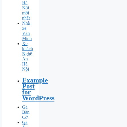
Hà
Nội
mới
nhất
Nhà
xe
Văn
Minh
Xe
khách
Nghệ
An
Hà
Nội
Example
Post
for
WordPress
Ga
Bàn
Cờ
Ga