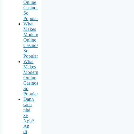
Online
Casinos
So
Popular
What
Makes
Modern
Online
Casinos
So
Popular
What
Makes
Modern
Online
Casinos
So
Popular
Danh
sách
nhà
xe
Nghệ
An
đi