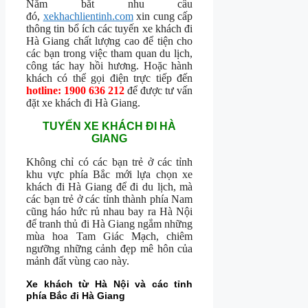
Nắm bắt nhu cầu
đó,
xekhachlientinh.com
xin cung cấp
thông tin bổ ích các tuyến xe khách đi
Hà Giang chất lượng cao để tiện cho
các bạn trong việc tham quan du lịch,
công tác hay hồi hương. Hoặc hành
khách có thể gọi điện trực tiếp đến
hotline: 1900 636 212
để được tư vấn
đặt xe khách đi Hà Giang.
TUYẾN XE KHÁCH ĐI HÀ
GIANG
Không chỉ có các bạn trẻ ở các tỉnh
khu vực phía Bắc mới lựa chọn xe
khách đi Hà Giang để đi du lịch, mà
các bạn trẻ ở các tỉnh thành phía Nam
cũng háo hức rủ nhau bay ra Hà Nội
để tranh thủ đi Hà Giang ngắm những
mùa hoa Tam Giác Mạch, chiêm
ngưỡng những cảnh đẹp mê hôn của
mảnh đất vùng cao này.
Xe khách từ Hà Nội và các tỉnh
phía Bắc đi Hà Giang