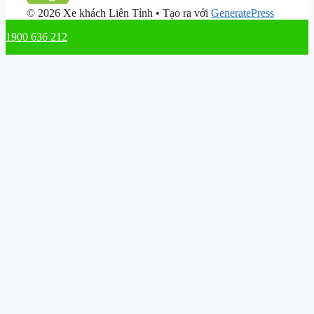
© 2026 Xe khách Liên Tỉnh
• Tạo ra với
GeneratePress
1900 636 212