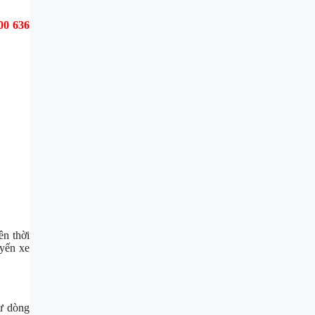
900 636
ên thời
uyến xe
tư dòng