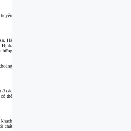
 chuyến
 An, Hà
m Định.
 những
 khoảng
h ở các
 có thể
e khách
i chất