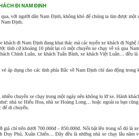
HÁCH ĐI NAM ĐỊNH
ạy qua, với người dân Nam Định, không khó để chúng ta tìm được một
i Nam Định.
xe khách đi Nam Định đang khai thác mà các tuyến xe khách đi Nghệ
ước tính cứ khoảng 10 phút lại có một chuyến xe chạy về và qua Na
khách Chỉnh Luân, xe khách Tuấn Bình, xe khách Việt Luân… đều là
á vé áp dụng cho các tỉnh phía Bắc về Nam Định chỉ dao động trong
, nhiều chuyến xe chạy trong một ngày nên không lo lỡ xe. Hành khác
ng như: nhà xe Hiếu Hoa, nhà xe Hoàng Long… hoặc ngoài ra bạn cũng
c để di chuyển.
giá chỉ trên dưới 700.000đ – 850.000đ. Nổi bật lên trong số đó là x
h Duy Phú, Xuân Chiến… Đây đều là những nhà xe chạy lâu năm vớ