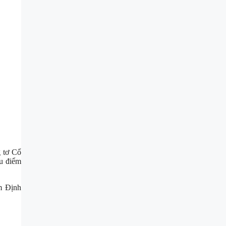
g tơ Cổ
ều điểm
m Định