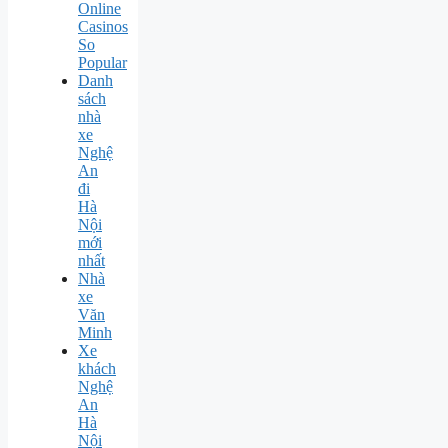
Online
Casinos
So
Popular
Danh
sách
nhà
xe
Nghệ
An
đi
Hà
Nội
mới
nhất
Nhà
xe
Văn
Minh
Xe
khách
Nghệ
An
Hà
Nội