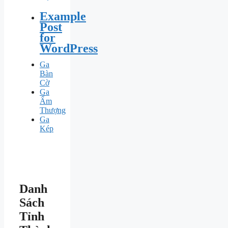
Example
Post
for
WordPress
Ga
Bàn
Cờ
Ga
Ấm
Thượng
Ga
Kép
Danh
Sách
Tỉnh