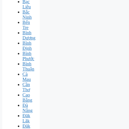
Bạc
Liêu
Bắc
Ninh
Bến
Tre
Bình
Dương
Bình
Định
Bình
Phước
Bình
Thuận
Cà
Mau
Cần
Thơ
Cao
Bằng
Đà
Nẵng
Đăk
Lăk
Đăk