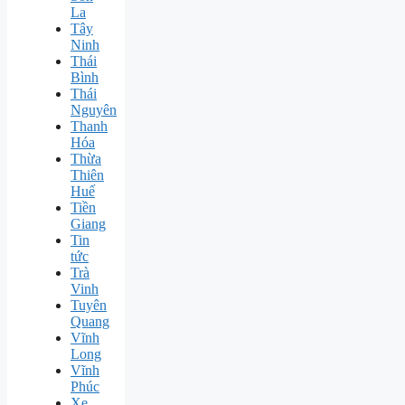
La
Tây
Ninh
Thái
Bình
Thái
Nguyên
Thanh
Hóa
Thừa
Thiên
Huế
Tiền
Giang
Tin
tức
Trà
Vinh
Tuyên
Quang
Vĩnh
Long
Vĩnh
Phúc
Xe