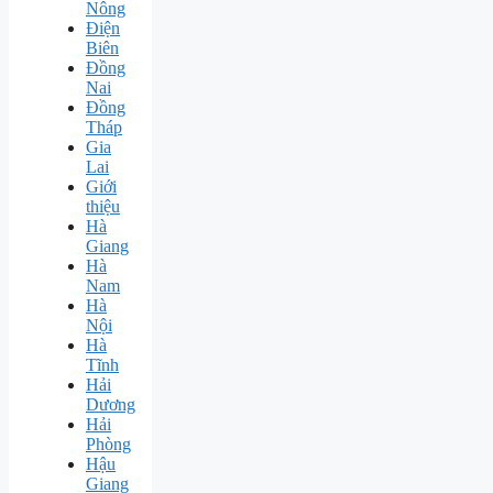
Nông
Điện
Biên
Đồng
Nai
Đồng
Tháp
Gia
Lai
Giới
thiệu
Hà
Giang
Hà
Nam
Hà
Nội
Hà
Tĩnh
Hải
Dương
Hải
Phòng
Hậu
Giang