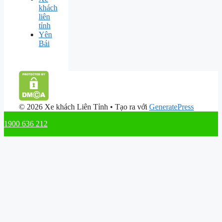
khách
liên
tỉnh
Yên
Bái
© 2026 Xe khách Liên Tỉnh
• Tạo ra với
GeneratePress
1900 636 212