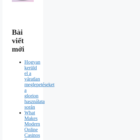
Bài
viết
mới
Hogyan
kerüld
el a
váratlan
meglepetéseket
a
glorion
használata
során
What
Makes
Modern
Online
Casinos