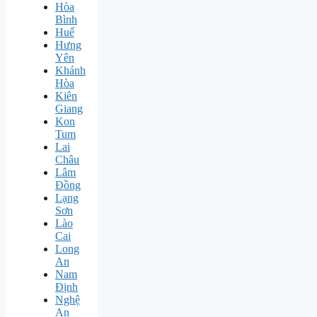
Hòa
Bình
Huế
Hưng
Yên
Khánh
Hòa
Kiên
Giang
Kon
Tum
Lai
Châu
Lâm
Đồng
Lạng
Sơn
Lào
Cai
Long
An
Nam
Định
Nghệ
An